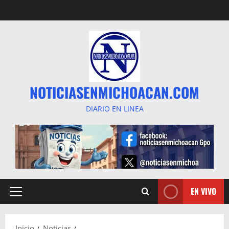
Saltar
al
contenido
NOTICIASENMICHOACAN.COM
DIARIO EN LINEA
EN VIVO
Menú
principal
Inicio
Noticias