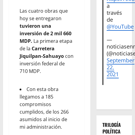
a
Las cuatro obras que
través
hoy se entregaron
de
tuvieron una
@YouTube
inversión de 2 mil 660
—
MDP.
La primera etapa
noticiase
de la
Carretera
(@noticias
Jiquilpan-Sahuayo
con
September
inversión federal de
22,
710 MDP.
2021
Con esta obra
llegamos a 185
compromisos
cumplidos, de los 266
asumidos al inicio de
TRILOGÍA
mi administración.
POLÍTICA