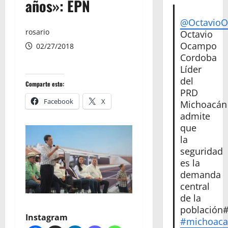
años»: EPN
@Octavio
rosario
Octavio
Ocampo
02/27/2018
Cordoba
Líder
del
Comparte esto:
PRD
Facebook
X
Michoacán
admite
que
la
seguridad
es la
demanda
central
de la
población
Instagram
#michoac