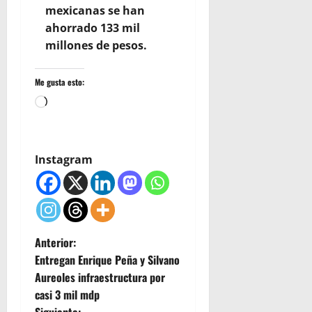
mexicanas se han
ahorrado 133 mil
millones de pesos.
Me gusta esto:
Cargando...
Instagram
N
Anterior:
Entregan Enrique Peña y Silvano
a
Aureoles infraestructura por
casi 3 mil mdp
v
Siguiente: