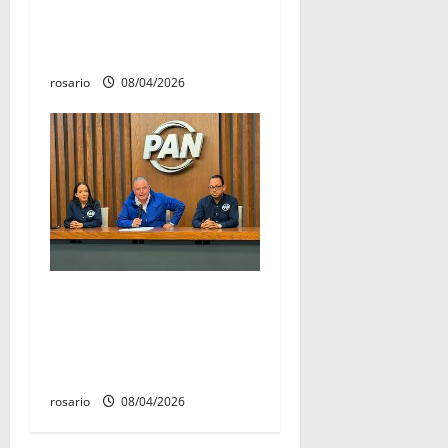
Zepeda realiza conversatorio
de mujeres que busca
fortalecer la soberanía
rosario
08/04/2026
Morena dará “tiro de gracia”
a libertad de expresión de
todos los ciudadanos: PAN
Michoacán
rosario
08/04/2026