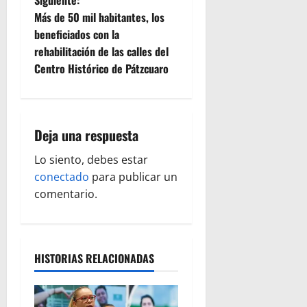
e
Más de 50 mil habitantes, los
beneficiados con la
g
rehabilitación de las calles del
Centro Histórico de Pátzcuaro
a
c
i
Deja una respuesta
ó
Lo siento, debes estar
conectado
para publicar un
n
comentario.
d
e
HISTORIAS RELACIONADAS
e