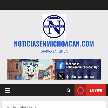
Saltar
al
contenido
NOTICIASENMICHOACAN.COM
DIARIO EN LINEA
EN VIVO
Menú
principal
Inicio
Noticias