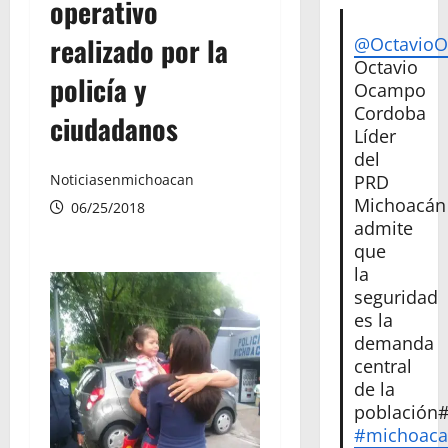
operativo
realizado por la
@Octavio
Octavio
policía y
Ocampo
Cordoba
ciudadanos
Líder
del
PRD
Noticiasenmichoacan
Michoacán
06/25/2018
admite
que
la
seguridad
es la
demanda
central
de la
población
#michoac