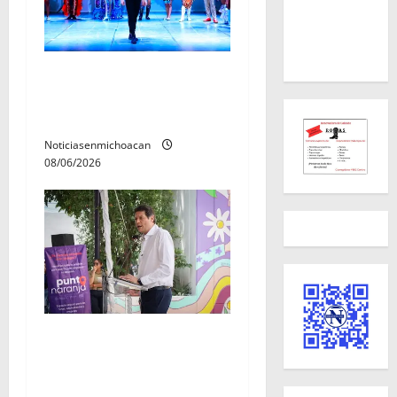
El Carnaval de Mérida 2027
ya tiene a sus 12 reinas y
reyes.
Noticiasenmichoacan
08/06/2026
Inaugura Alfonso Martínez
Centro Integral de Atención
y Servicios a las Mujeres de