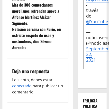
N
a
Más de 300 comerciantes
a
través
morelianos refrendan apoyo a
de
Alfonso Martínez Alcázar
v
@YouTube
Siguiente:
e
Relación cercana con Nurío, en
—
estricto respeto de usos y
noticiase
g
costumbres, dice Silvano
(@noticias
Aureoles
September
a
22,
c
2021
i
Deja una respuesta
ó
Lo siento, debes estar
conectado
para publicar un
n
comentario.
d
TRILOGÍA
POLÍTICA