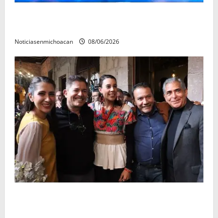
El Carnaval de Mérida 2027 ya tiene a sus 12 reinas y
reyes.
Noticiasenmichoacan
08/06/2026
Michoacán cautivó a Ernesto Laguardia con su
riqueza artesanal y gastronómica