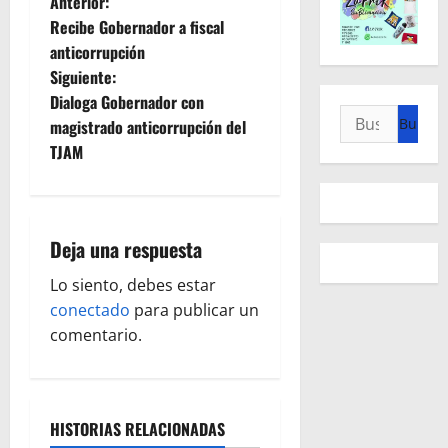
N
Anterior:
Recibe Gobernador a fiscal
a
anticorrupción
Siguiente:
v
Dialoga Gobernador con
Buscar:
e
magistrado anticorrupción del
TJAM
g
a
Deja una respuesta
c
Lo siento, debes estar
i
conectado
para publicar un
ó
comentario.
n
d
HISTORIAS RELACIONADAS