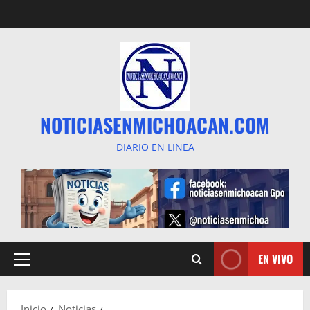
Saltar
al
contenido
NOTICIASENMICHOACAN.COM
DIARIO EN LINEA
EN VIVO
Menú
principal
Inicio
Noticias