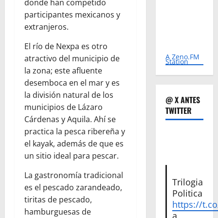
donde han competido
participantes mexicanos y
extranjeros.
El río de Nexpa es otro
A Zeno.FM
atractivo del municipio de
Station
la zona; este afluente
desemboca en el mar y es
la división natural de los
@ X ANTES
municipios de Lázaro
TWITTER
Cárdenas y Aquila. Ahí se
practica la pesca ribereña y
el kayak, además de que es
un sitio ideal para pescar.
La gastronomía tradicional
Trilogia
es el pescado zarandeado,
Politica
tiritas de pescado,
https://t.c
hamburguesas de
a