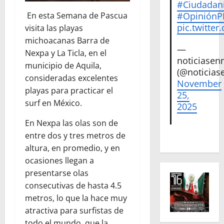
#Ciudadan
En esta Semana de Pascua
#Opinión
pic.twitte
visita las playas
michoacanas Barra de
—
Nexpa y La Ticla, en el
noticiase
municipio de Aquila,
(@noticias
consideradas excelentes
November
playas para practicar el
25,
surf en México.
2025
En Nexpa las olas son de
entre dos y tres metros de
altura, en promedio, y en
ocasiones llegan a
presentarse olas
consecutivas de hasta 4.5
metros, lo que la hace muy
atractiva para surfistas de
todo el mundo, que la