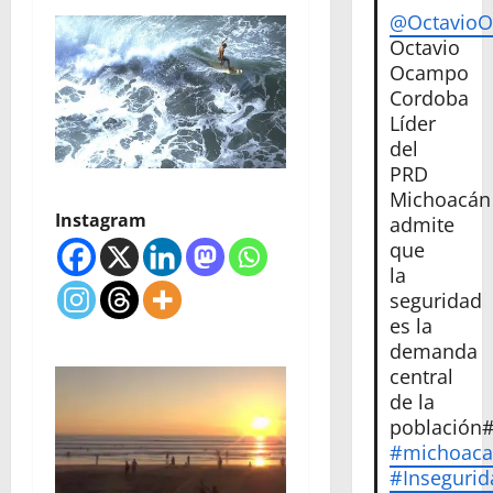
@Octavio
Octavio
Ocampo
Cordoba
Líder
del
PRD
Michoacán
Instagram
admite
que
la
seguridad
es la
demanda
central
de la
población
#michoac
#Insegurid