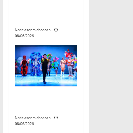
exgobernador Ángel Aguirre
por presunto encubrimiento
en el caso Ayotzinapa
Noticiasenmichoacan
08/06/2026
El Carnaval de Mérida 2027
ya tiene a sus 12 reinas y
reyes.
Noticiasenmichoacan
08/06/2026