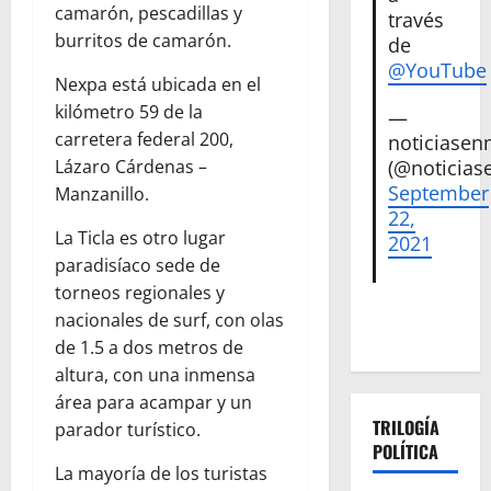
camarón, pescadillas y
través
burritos de camarón.
de
@YouTube
Nexpa está ubicada en el
kilómetro 59 de la
—
carretera federal 200,
noticiase
Lázaro Cárdenas –
(@noticias
September
Manzanillo.
22,
La Ticla es otro lugar
2021
paradisíaco sede de
torneos regionales y
nacionales de surf, con olas
de 1.5 a dos metros de
altura, con una inmensa
área para acampar y un
TRILOGÍA
parador turístico.
POLÍTICA
La mayoría de los turistas