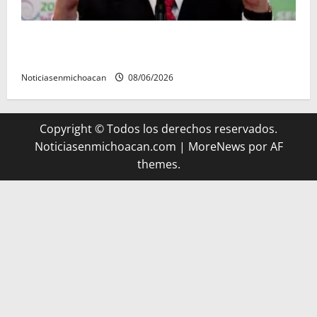
FGR detiene al exgobernador Ángel Aguirre por
presunto encubrimiento en el caso Ayotzinapa
Noticiasenmichoacan
08/06/2026
Copyright © Todos los derechos reservados.
Noticiasenmichoacan.com
|
MoreNews
por AF
themes.