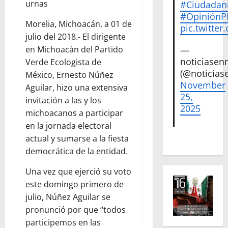
urnas
#Ciudadan
#Opinión
Morelia, Michoacán, a 01 de
pic.twitte
julio del 2018.- El dirigente
—
en Michoacán del Partido
noticiase
Verde Ecologista de
(@noticias
México, Ernesto Núñez
November
Aguilar, hizo una extensiva
25,
invitación a las y los
2025
michoacanos a participar
en la jornada electoral
actual y sumarse a la fiesta
democrática de la entidad.
Una vez que ejerció su voto
este domingo primero de
julio, Núñez Aguilar se
pronunció por que “todos
participemos en las