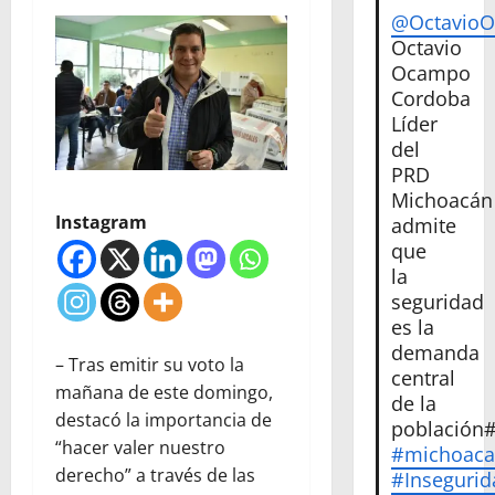
@Octavio
Octavio
Ocampo
Cordoba
Líder
del
PRD
Michoacán
Instagram
admite
que
la
seguridad
es la
demanda
– Tras emitir su voto la
central
mañana de este domingo,
de la
destacó la importancia de
población
“hacer valer nuestro
#michoac
derecho” a través de las
#Insegurid