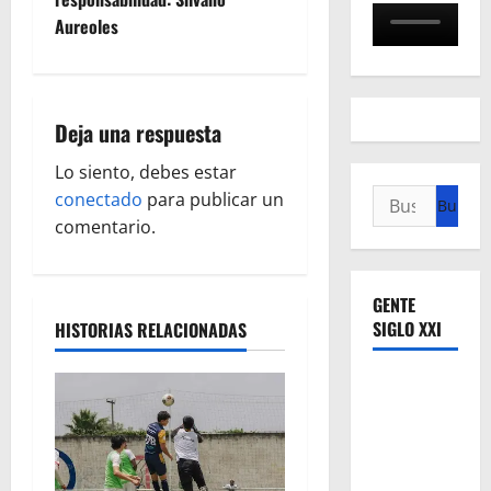
Aureoles
a
c
i
Deja una respuesta
ó
Lo siento, debes estar
Buscar:
conectado
para publicar un
n
comentario.
d
GENTE
e
SIGLO XXI
HISTORIAS RELACIONADAS
e
n
t