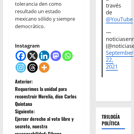
tolerancia den como
través
resultado un estado
de
@YouTube
mexicano sólido y siempre
democrático.
—
noticiase
(@noticias
Instagram
September
22,
2021
N
Anterior:
Requerimos la unidad para
a
reconstruir Morelia, dice Carlos
Quintana
v
Siguiente:
TRILOGÍA
e
Ejercer derecho al voto libre y
POLÍTICA
secreto, nuestra
g
responsabilidad: Silvano