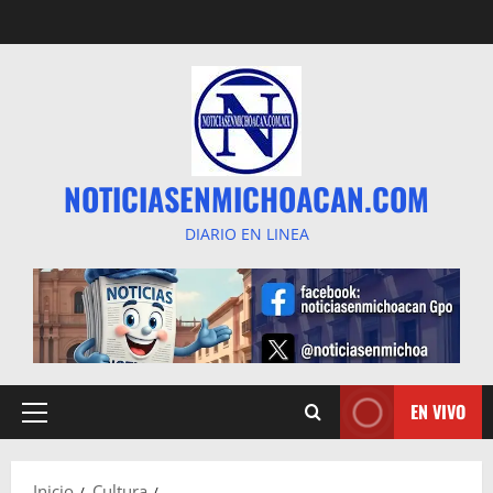
Saltar
al
contenido
NOTICIASENMICHOACAN.COM
DIARIO EN LINEA
EN VIVO
Menú
principal
Inicio
Cultura