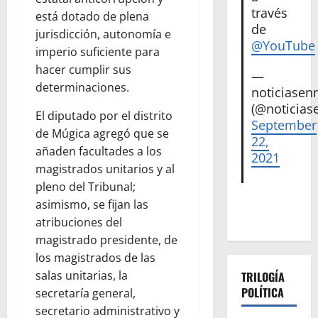
través
está dotado de plena
de
jurisdicción, autonomía e
@YouTube
imperio suficiente para
hacer cumplir sus
—
determinaciones.
noticiase
(@noticias
El diputado por el distrito
September
de Múgica agregó que se
22,
añaden facultades a los
2021
magistrados unitarios y al
pleno del Tribunal;
asimismo, se fijan las
atribuciones del
magistrado presidente, de
los magistrados de las
salas unitarias, la
TRILOGÍA
POLÍTICA
secretaría general,
secretario administrativo y