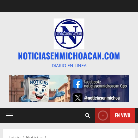
Saltar
al
contenido
NOTICIASENMICHOACAN.COM
DIARIO EN LINEA
EN VIVO
Menú
principal
Inicio
Noticias