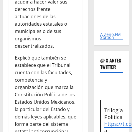
acudir a hacer valer sus
derechos frente
actuaciones de las
autoridades estatales o
municipales o de sus
A Zeno.FM
Station
organismos
descentralizados.
Explicó que también se
@ X ANTES
establece que el Tribunal
TWITTER
cuenta con las facultades,
competencia y
organización que marca la
Constitución Política de los
Estados Unidos Mexicanos,
la particular del Estado y
Trilogia
Politica
demás leyes aplicables; que
https://t.c
forma parte del sistema
a
estatal anticorrupción y