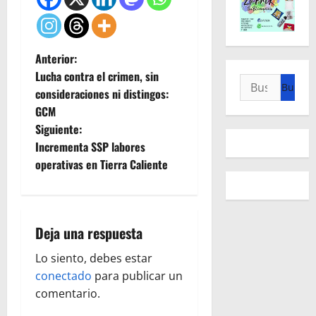
N
Anterior:
Lucha contra el crimen, sin
Buscar:
a
consideraciones ni distingos:
GCM
v
Siguiente:
e
Incrementa SSP labores
operativas en Tierra Caliente
g
a
Deja una respuesta
c
Lo siento, debes estar
i
conectado
para publicar un
ó
comentario.