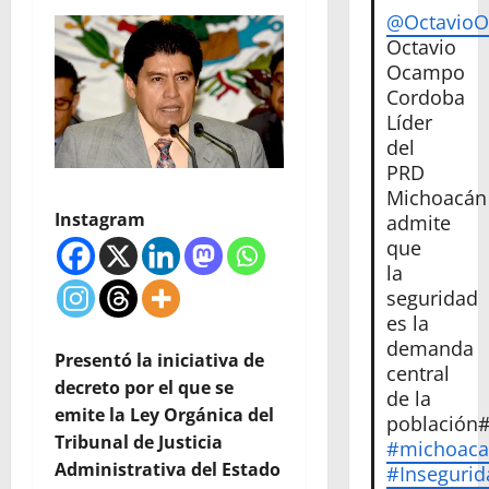
@Octavio
Octavio
Ocampo
Cordoba
Líder
del
PRD
Michoacán
Instagram
admite
que
la
seguridad
es la
demanda
Presentó la iniciativa de
central
decreto por el que se
de la
emite la Ley Orgánica del
población
Tribunal de Justicia
#michoac
Administrativa del Estado
#Insegurid