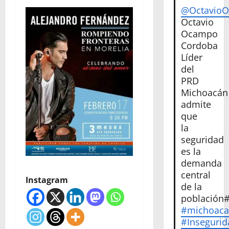
@Octavio
Octavio
Ocampo
Cordoba
Líder
del
PRD
Michoacán
admite
que
la
seguridad
es la
demanda
central
Instagram
de la
población
#michoac
#Insegurid