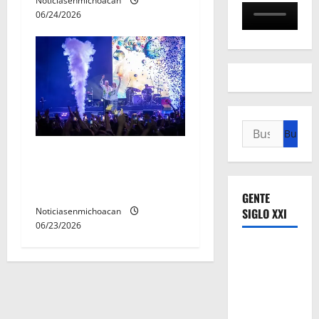
Noticiasenmichoacan
06/24/2026
Buscar:
Jesse & Joy conquistaron el
corazón de Michoacán en el
Jalo Futbolero
GENTE
Noticiasenmichoacan
SIGLO XXI
06/23/2026