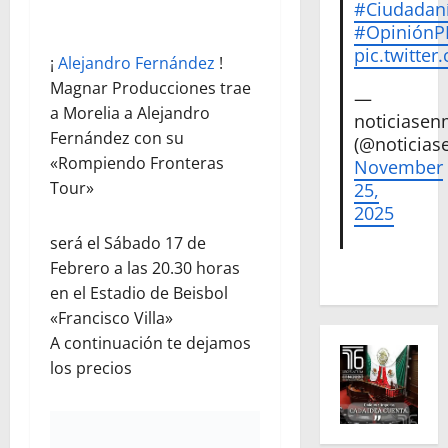
#Ciudadan
#Opinión
pic.twitte
¡
Alejandro Fernández
!
Magnar Producciones trae
—
a Morelia a Alejandro
noticiase
Fernández con su
(@noticias
«Rompiendo Fronteras
November
Tour»
25,
2025
será el Sábado 17 de
Febrero a las 20.30 horas
en el Estadio de Beisbol
«Francisco Villa»
A continuación te dejamos
los precios