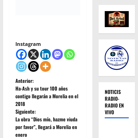
Instagram
N
Anterior:
Ha-Ash y su tour 100 años
NOTICIS
a
contigo llegarán a Morelia en el
RADIO-
2018
RADIO EN
v
Siguiente:
VIVO
e
La obra “Dios mío, hazme viuda
por favor”, llegará a Morelia en
g
enero