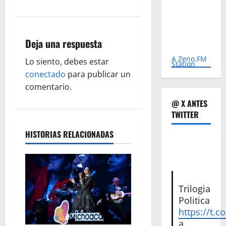
a
c
Deja una respuesta
i
A Zeno.FM
Lo siento, debes estar
Station
ó
conectado
para publicar un
comentario.
n
@ X ANTES
TWITTER
d
HISTORIAS RELACIONADAS
e
e
n
Trilogia
Politica
t
https://t.c
a