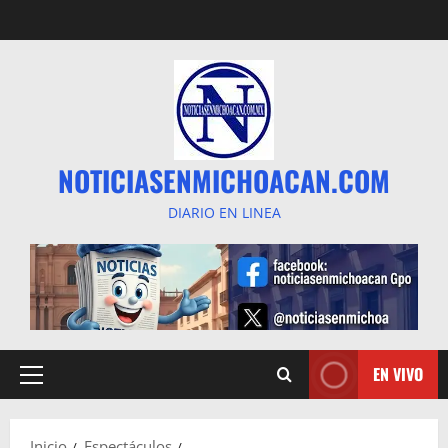
Saltar
al
contenido
NOTICIASENMICHOACAN.COM
DIARIO EN LINEA
EN VIVO
Menú
principal
Inicio
Espectáculos