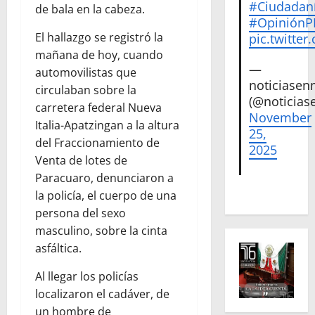
#Ciudadan
de bala en la cabeza.
#Opinión
El hallazgo se registró la
pic.twitte
mañana de hoy, cuando
—
automovilistas que
noticiase
circulaban sobre la
(@noticias
carretera federal Nueva
November
Italia-Apatzingan a la altura
25,
del Fraccionamiento de
2025
Venta de lotes de
Paracuaro, denunciaron a
la policía, el cuerpo de una
persona del sexo
masculino, sobre la cinta
asfáltica.
Al llegar los policías
localizaron el cadáver, de
un hombre de