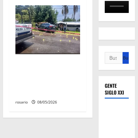
Buscar:
Identifican a los dos
hombres asesinados dentro
de una camioneta en
Salvador Escalante Salvador
GENTE
SIGLO XXI
Escalante.
rosario
08/05/2026