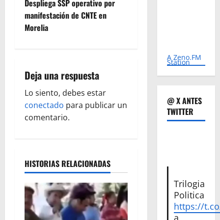
Despliega SSP operativo por
e
manifestación de CNTE en
Morelia
g
a
A Zeno.FM
Station
Deja una respuesta
c
Lo siento, debes estar
i
@ X ANTES
conectado
para publicar un
TWITTER
ó
comentario.
n
d
HISTORIAS RELACIONADAS
e
Trilogia
Politica
e
https://t.c
a