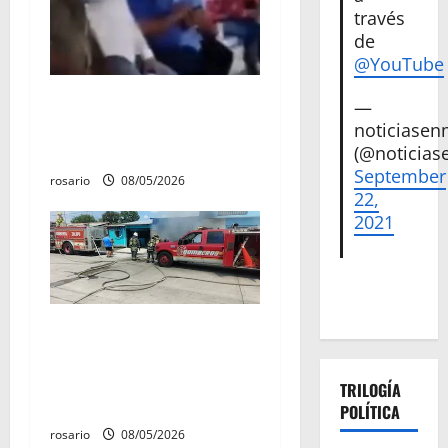
n
través
de
t
@YouTube
r
Circula video de Carlos
—
Manzo conviviendo con
a
noticiase
«Poncho la Quiringua»
(@noticias
d
September
rosario
08/05/2026
22,
a
2021
s
Fuga de gas provoca
incendio que consume tres
camionetas y una vivienda
TRILOGÍA
en Zacapu.
POLÍTICA
rosario
08/05/2026