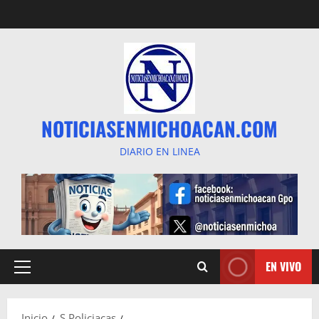
Saltar
al
contenido
NOTICIASENMICHOACAN.COM
DIARIO EN LINEA
EN VIVO
Menú
principal
Inicio
S Policiacas