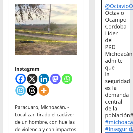
@Octavio
Octavio
Ocampo
Cordoba
Líder
del
PRD
Michoacán
admite
que
Instagram
la
seguridad
es la
demanda
central
Paracuaro, Michoacán. -
de la
Localizan tirado el cadáver
población
#michoac
de un hombre, con huellas
#Insegurid
de violencia y con impactos