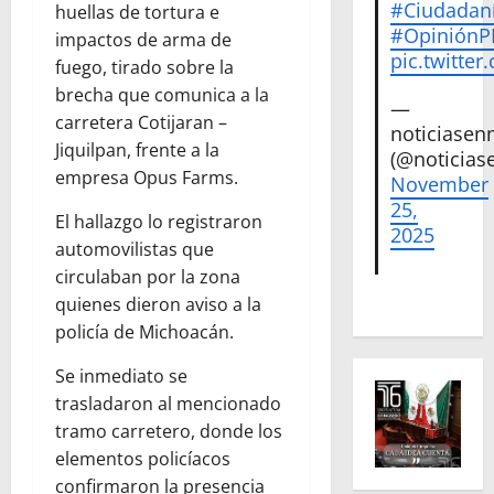
#Ciudadan
huellas de tortura e
#Opinión
impactos de arma de
pic.twitte
fuego, tirado sobre la
brecha que comunica a la
—
carretera Cotijaran –
noticiase
Jiquilpan, frente a la
(@noticias
empresa Opus Farms.
November
25,
El hallazgo lo registraron
2025
automovilistas que
circulaban por la zona
quienes dieron aviso a la
policía de Michoacán.
Se inmediato se
trasladaron al mencionado
tramo carretero, donde los
elementos policíacos
confirmaron la presencia