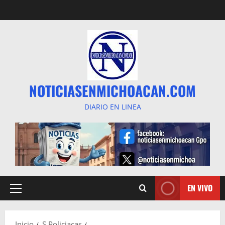
Saltar
al
contenido
NOTICIASENMICHOACAN.COM
DIARIO EN LINEA
EN VIVO
Menú
principal
Inicio
S Policiacas