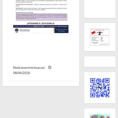
Localizan sin vida a Javier y
Melania; ambos contaban
con ficha de búsqueda en
Álvaro Obregón.
Noticiasenmichoacan
08/06/2026