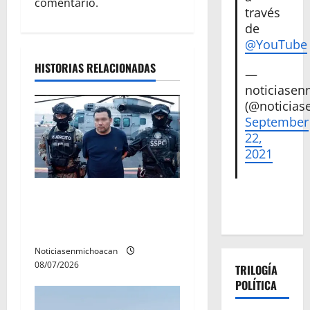
ó
comentario.
través
de
n
@YouTube
d
HISTORIAS RELACIONADAS
—
e
noticiase
(@noticias
e
September
22,
n
2021
t
Vinculan a proceso al R1,
r
permanecera en prisión
preventiva
a
Noticiasenmichoacan
d
08/07/2026
TRILOGÍA
POLÍTICA
a