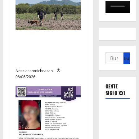
s
Localizan restos óseos
durante jornada de
búsqueda forense en
Buscar:
Villamar
Noticiasenmichoacan
08/06/2026
GENTE
SIGLO XXI