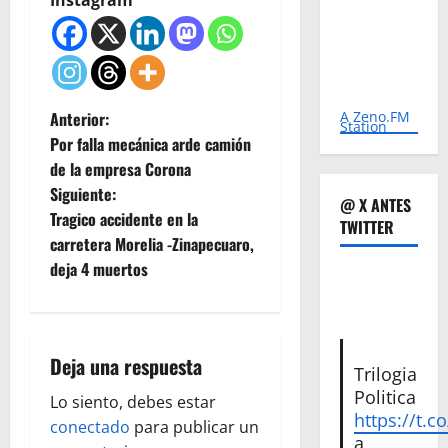
N
Anterior:
A Zeno.FM
Station
Por falla mecánica arde camión
a
de la empresa Corona
Siguiente:
v
@ X ANTES
Tragico accidente en la
TWITTER
e
carretera Morelia -Zinapecuaro,
deja 4 muertos
g
a
Deja una respuesta
c
Trilogia
Politica
Lo siento, debes estar
i
https://t.c
conectado
para publicar un
a