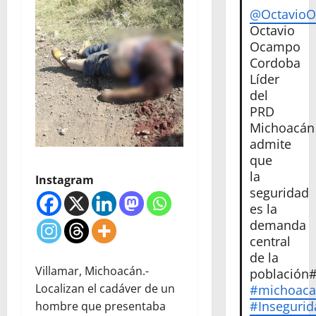
@Octavio
Octavio
Ocampo
Cordoba
Líder
del
PRD
Michoacán
admite
que
la
Instagram
seguridad
es la
demanda
central
de la
Villamar, Michoacán.-
población
Localizan el cadáver de un
#michoac
#Insegurid
hombre que presentaba