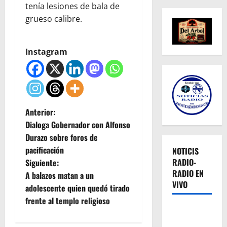
tenía lesiones de bala de
grueso calibre.
Instagram
N
Anterior:
Dialoga Gobernador con Alfonso
a
Durazo sobre foros de
pacificación
NOTICIS
v
RADIO-
Siguiente:
RADIO EN
e
A balazos matan a un
VIVO
adolescente quien quedó tirado
g
frente al templo religioso
a