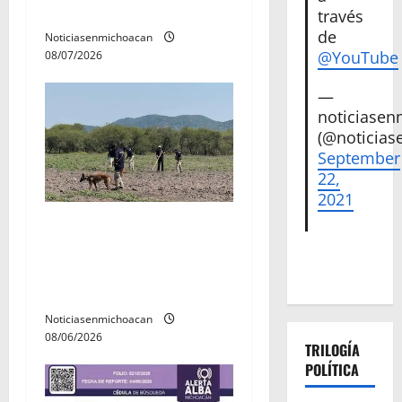
a
preventiva
través
d
de
Noticiasenmichoacan
@YouTube
08/07/2026
a
—
s
noticiase
(@noticias
September
22,
2021
Localizan restos óseos
durante jornada de
búsqueda forense en
Villamar
Noticiasenmichoacan
08/06/2026
TRILOGÍA
POLÍTICA