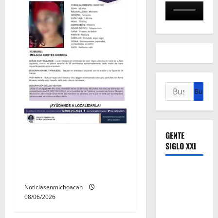
Buscar:
GENTE
Localizan sin vida a Javier y
SIGLO XXI
Melania; ambos contaban
con ficha de búsqueda en
Álvaro Obregón.
Noticiasenmichoacan
08/06/2026