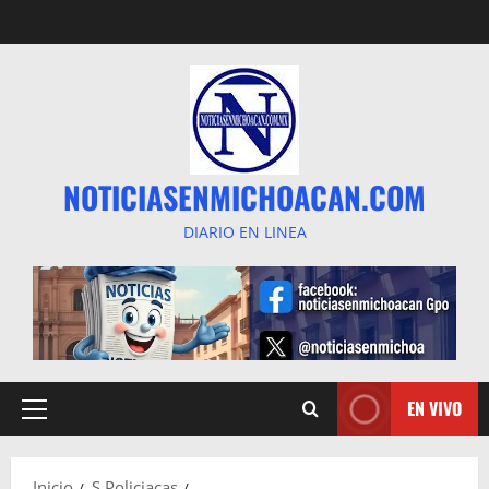
Saltar
al
contenido
NOTICIASENMICHOACAN.COM
DIARIO EN LINEA
EN VIVO
Menú
principal
Inicio
S Policiacas