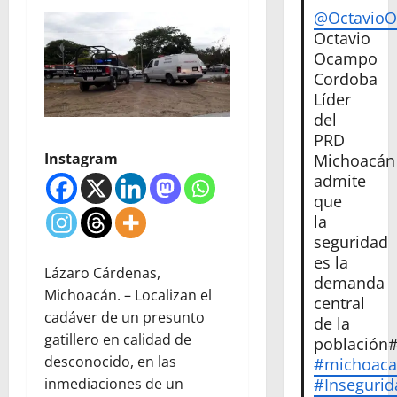
@Octavio
Octavio
Ocampo
Cordoba
Líder
del
PRD
Instagram
Michoacán
admite
que
la
seguridad
es la
Lázaro Cárdenas,
demanda
Michoacán. – Localizan el
central
cadáver de un presunto
de la
gatillero en calidad de
población
desconocido, en las
#michoac
#Insegurid
inmediaciones de un