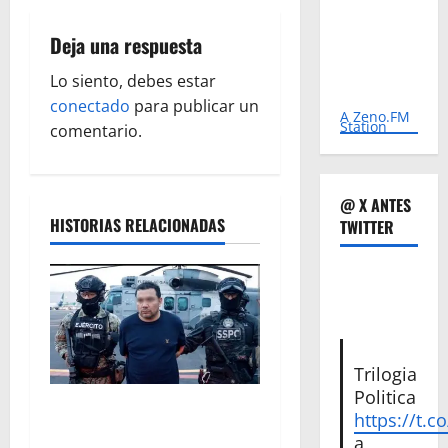
c
Deja una respuesta
i
Lo siento, debes estar
ó
conectado
para publicar un
A Zeno.FM
Station
comentario.
n
d
@ X ANTES
HISTORIAS RELACIONADAS
TWITTER
e
e
n
t
Trilogia
Politica
r
Vinculan a proceso al R1,
https://t.c
permanecera en prisión
a