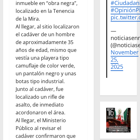
#Ciudadan
inmueble en “obra negra”,
#Opinión
localizado en la Tenencia
pic.twitte
de la Mira.
Al llegar, al sitio localizaron
—
el cadáver de un hombre
noticiase
de aproximadamente 35
(@noticias
años de edad, mismo que
November
vestía una playera tipo
25,
camuflaje de color verde,
2025
un pantalón negro y unas
botas tipo industrial.
Junto al cadáver, fue
localizado un rifle de
asalto, de inmediato
acordonaron el área.
Al llegar, el Ministerio
Público al revisar el
cadáver confirmaron que