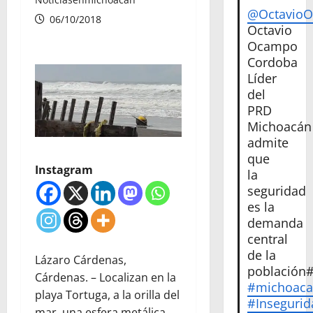
@Octavio
06/10/2018
Octavio
Ocampo
Cordoba
Líder
del
PRD
Michoacán
admite
que
Instagram
la
seguridad
es la
demanda
central
de la
Lázaro Cárdenas,
población
Cárdenas. – Localizan en la
#michoac
playa Tortuga, a la orilla del
#Insegurid
mar, una esfera metálica