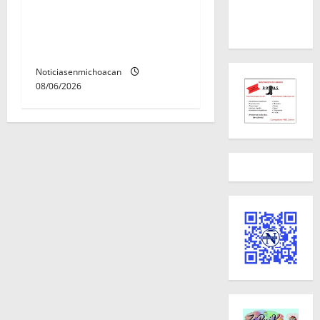
Melania; ambos contaban
con ficha de búsqueda en
Álvaro Obregón.
Noticiasenmichoacan
08/06/2026