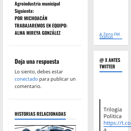
Agroindustria municipal
v
Siguiente:
e
POR MICHOACÁN
TRABAJAREMOS EN EQUIPO:
g
ALMA MIREYA GONZÁLEZ
A Zeno.FM
Station
a
c
@ X ANTES
Deja una respuesta
TWITTER
i
Lo siento, debes estar
ó
conectado
para publicar un
comentario.
n
d
Trilogia
HISTORIAS RELACIONADAS
e
Politica
https://t.c
a