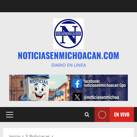
Saltar
al
contenido
NOTICIASENMICHOACAN.COM
DIARIO EN LINEA
EN VIVO
Menú
principal
Inicio
S Policiacas