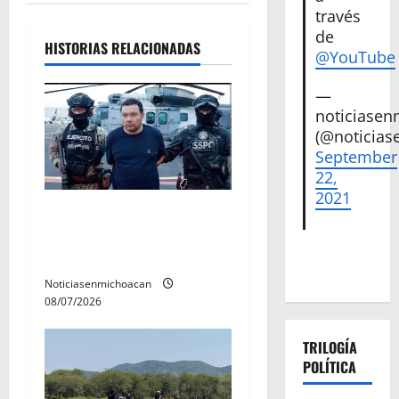
través
d
de
HISTORIAS RELACIONADAS
e
@YouTube
e
—
noticiase
n
(@noticias
September
t
22,
2021
r
Vinculan a proceso al R1,
permanecera en prisión
a
preventiva
d
Noticiasenmichoacan
08/07/2026
a
TRILOGÍA
s
POLÍTICA