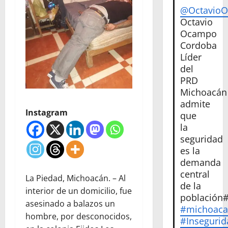
@Octavio
Octavio
Ocampo
Cordoba
Líder
del
PRD
Michoacán
admite
Instagram
que
la
seguridad
es la
demanda
central
La Piedad, Michoacán. – Al
de la
interior de un domicilio, fue
población
asesinado a balazos un
#michoac
hombre, por desconocidos,
#Insegurid