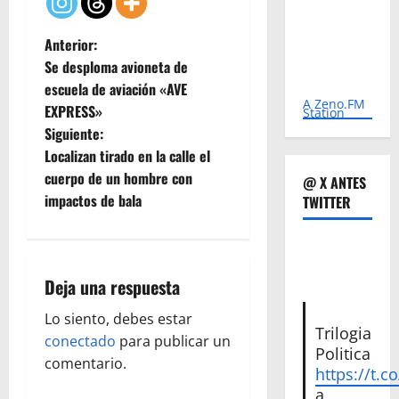
N
Anterior:
Se desploma avioneta de
a
escuela de aviación «AVE
A Zeno.FM
EXPRESS»
Station
v
Siguiente:
e
Localizan tirado en la calle el
cuerpo de un hombre con
@ X ANTES
g
impactos de bala
TWITTER
a
c
Deja una respuesta
i
Lo siento, debes estar
Trilogia
ó
conectado
para publicar un
Politica
comentario.
https://t.c
n
a