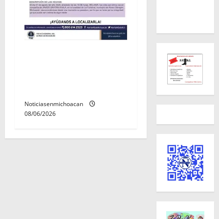
Localizan sin vida a Javier y
Melania; ambos contaban
con ficha de búsqueda en
Álvaro Obregón.
Noticiasenmichoacan
08/06/2026