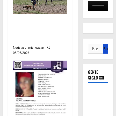
Localizan restos óseos
durante jornada de
búsqueda forense en
Villamar
Buscar:
Noticiasenmichoacan
08/06/2026
GENTE
SIGLO XXI