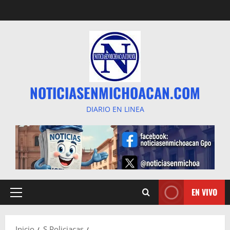
Saltar
al
contenido
NOTICIASENMICHOACAN.COM
DIARIO EN LINEA
EN VIVO
Menú
principal
Inicio
S Policiacas