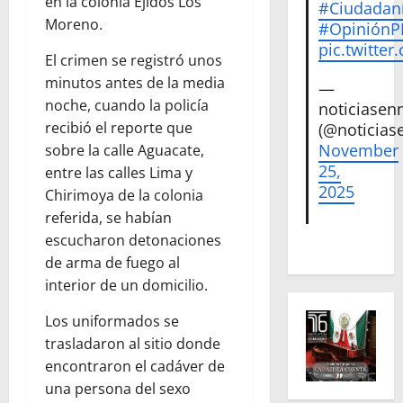
en la colonia Ejidos Los
#Ciudadan
Moreno.
#Opinión
pic.twitte
El crimen se registró unos
minutos antes de la media
—
noche, cuando la policía
noticiase
recibió el reporte que
(@noticias
November
sobre la calle Aguacate,
25,
entre las calles Lima y
2025
Chirimoya de la colonia
referida, se habían
escucharon detonaciones
de arma de fuego al
interior de un domicilio.
Los uniformados se
trasladaron al sitio donde
encontraron el cadáver de
una persona del sexo