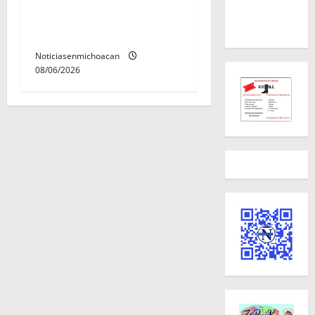
Melania; ambos contaban
con ficha de búsqueda en
Álvaro Obregón.
Noticiasenmichoacan
08/06/2026