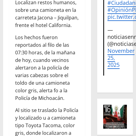
Localizan restos humanos,
#Ciudadan
#Opinión
sobre una camioneta en la
pic.twitte
carreteta Jacona – Jiquilpan,
frente el hotel California.
—
noticiase
Los hechos fueron
(@noticias
reportados al filo de las
November
07:30 horas, de la mañana
25,
de hoy, cuando vecinos
2025
alertaron a la policía de
varias cabezas sobre el
toldo de una camioneta
color gris, alerta fo a la
Policía de Michoacán.
Al sitio se traslado la Policía
y localizado u a camioneta
tipo Toyota Tacoma, color
gris, donde localizaron a