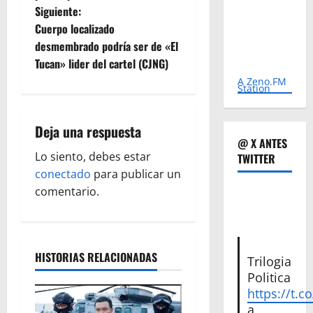
Siguiente:
v
Cuerpo localizado
e
desmembrado podría ser de «El
Tucan» lider del cartel (CJNG)
g
A Zeno.FM
Station
a
Deja una respuesta
c
@ X ANTES
Lo siento, debes estar
TWITTER
i
conectado
para publicar un
ó
comentario.
n
d
HISTORIAS RELACIONADAS
Trilogia
Politica
e
https://t.c
a