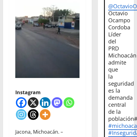
@Octavio
Octavio
Ocampo
Cordoba
Líder
del
PRD
Michoacán
admite
que
la
seguridad
es la
Instagram
demanda
central
de la
población
#michoac
Jacona, Michoacán. –
#Insegurid