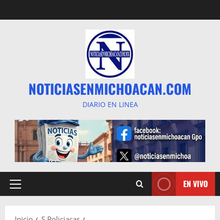
Saltar
al
contenido
NOTICIASENMICHOACAN.COM
DIARIO EN LINEA
EN VIVO
Menú
principal
Inicio
S Policiacas