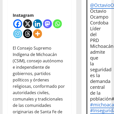
@Octavio
Octavio
Instagram
Ocampo
Cordoba
Líder
del
PRD
Michoacán
El Consejo Supremo
admite
Indígena de Michoacán
que
(CSIM), consejo autónomo
la
e independiente de
seguridad
gobiernos, partidos
es la
políticos y órdenes
demanda
religiosas, conformado por
central
de la
autoridades civiles,
población
comunales y tradicionales
#michoac
de las comunidades
#Insegurid
originarias de Santa Fe de