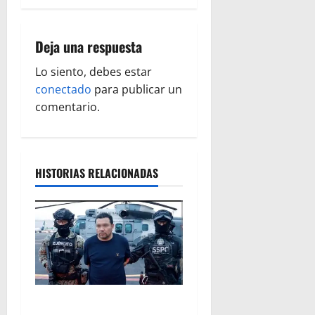
a
Deja una respuesta
c
Lo siento, debes estar
i
conectado
para publicar un
ó
comentario.
n
d
HISTORIAS RELACIONADAS
e
e
n
t
Vinculan a proceso al R1,