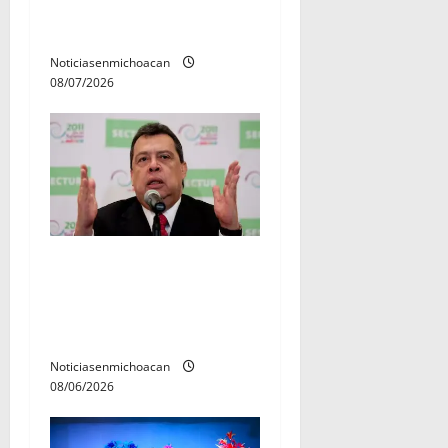
r
permanecera en prisión
preventiva
a
Noticiasenmichoacan
d
08/07/2026
a
s
FGR detiene al
exgobernador Ángel Aguirre
por presunto encubrimiento
en el caso Ayotzinapa
Noticiasenmichoacan
08/06/2026