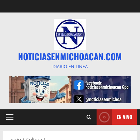
Saltar
al
contenido
NOTICIASENMICHOACAN.COM
DIARIO EN LINEA
EN VIVO
Menú
principal
Inicio
Cultura