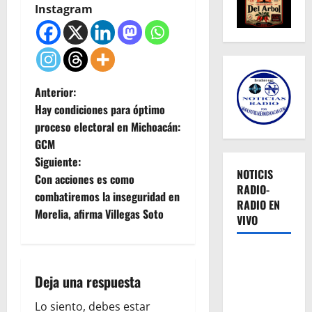
Instagram
N
Anterior:
Hay condiciones para óptimo
a
proceso electoral en Michoacán:
GCM
v
Siguiente:
NOTICIS
e
Con acciones es como
RADIO-
combatiremos la inseguridad en
RADIO EN
g
Morelia, afirma Villegas Soto
VIVO
a
c
Deja una respuesta
i
Lo siento, debes estar