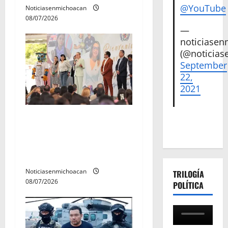
@YouTube
Noticiasenmichoacan
s
08/07/2026
—
noticiase
(@noticias
September
22,
2021
A sumar en la rconstrucción
del tejido sociale, invita
rectora a madres y padres
de estudiantes nicolaitas
Noticiasenmichoacan
TRILOGÍA
08/07/2026
POLÍTICA