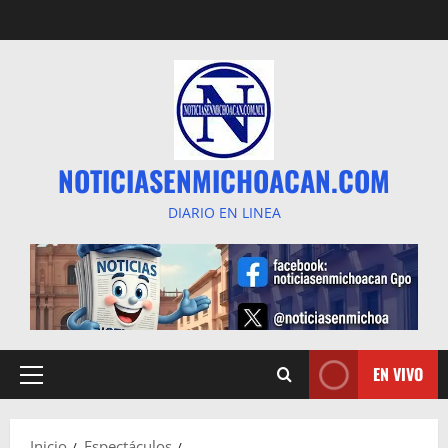
Saltar
al
contenido
NOTICIASENMICHOACAN.COM
DIARIO EN LINEA
EN VIVO
Menú
principal
Inicio
Espectáculos