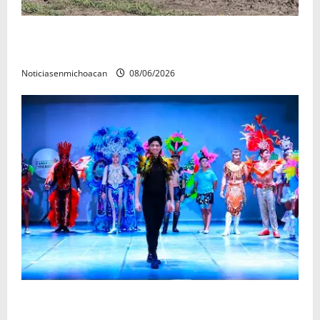
Localizan restos óseos durante jornada de búsqueda
forense en Villamar
Noticiasenmichoacan
08/06/2026
El Carnaval de Mérida 2027 ya tiene a sus 12 reinas y
reyes.