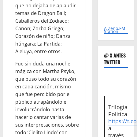
que no dejaba de aplaudir
temas de Dragon Ball;
Caballeros del Zodiaco;
Canon; Zorba Griego;
A Zeno.FM
Station
Corazón de niño; Danza
húngara; La Partida;
Aleluya, entre otros.
@ X ANTES
TWITTER
Fue sin duda una noche
mágica con Martha Psyko,
que puso todo su corazón
en cada canción, mismo
que fue percibido por el
público atrapándolo e
Trilogia
involucrándolo hasta
Politica
hacerlo cantar varias de
https://t.c
sus interpretaciones, sobre
a
todo ‘Cielito Lindo’ con
través