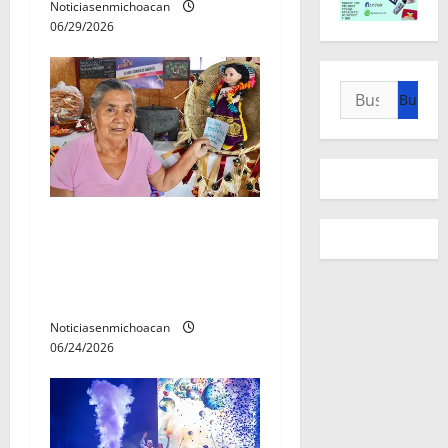
Noticiasenmichoacan
a
06/29/2026
s
Buscar:
Continúa canje de boletos
para conciertos del Jalo
Futbolero con cocineras
tradicionales
Noticiasenmichoacan
06/24/2026