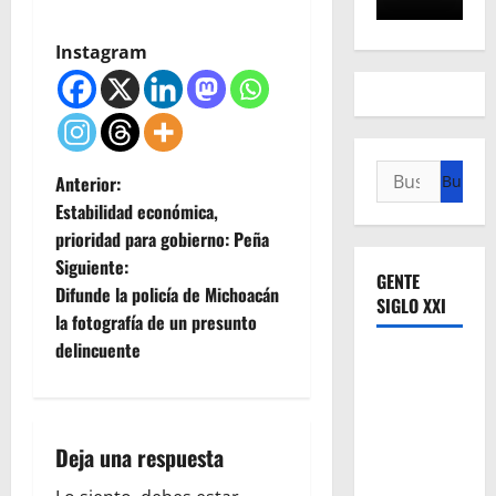
Instagram
Buscar:
N
Anterior:
Estabilidad económica,
a
prioridad para gobierno: Peña
Siguiente:
v
GENTE
Difunde la policía de Michoacán
SIGLO XXI
e
la fotografía de un presunto
delincuente
g
a
Deja una respuesta
c