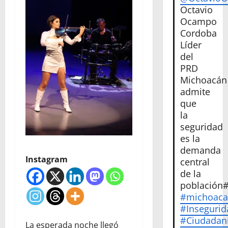
Octavio
Ocampo
Cordoba
Líder
del
PRD
Michoacán
admite
que
la
seguridad
es la
demanda
Instagram
central
de la
población
#michoac
#Insegurid
#Ciudadan
La esperada noche llegó