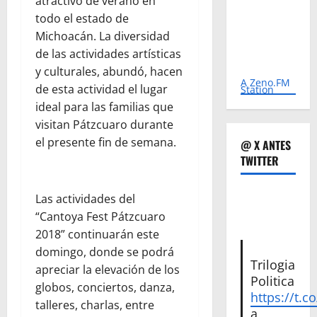
atractivo de verano en
todo el estado de
Michoacán. La diversidad
de las actividades artísticas
y culturales, abundó, hacen
A Zeno.FM
de esta actividad el lugar
Station
ideal para las familias que
visitan Pátzcuaro durante
el presente fin de semana.
@ X ANTES
TWITTER
Las actividades del
“Cantoya Fest Pátzcuaro
2018” continuarán este
domingo, donde se podrá
Trilogia
apreciar la elevación de los
Politica
globos, conciertos, danza,
https://t.c
talleres, charlas, entre
a