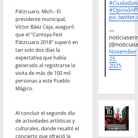
#Ciudadan
#Opinión
Pátzcuaro, Mich.- El
pic.twitte
presidente municipal,
Víctor Báez Ceja, aseguró
—
que el “Cantoya Fest
noticiase
Pátzcuaro 2018” superó en
(@noticias
tan solo dos días la
November
expectativa que había
25,
generado al registrarse la
2025
visita de más de 100 mil
personas a este Pueblo
Mágico.
Al concluir el segundo día
de actividades artísticas y
culturales, donde resaltó el
concierto que ofreció la