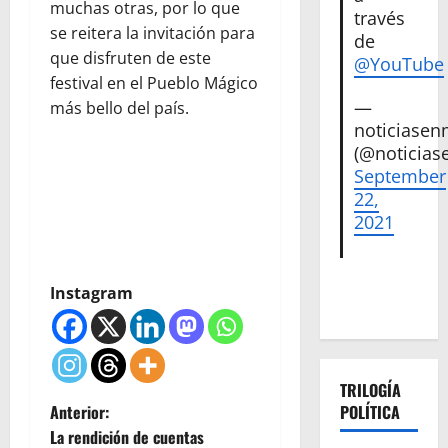
muchas otras, por lo que
través
se reitera la invitación para
de
que disfruten de este
@YouTube
festival en el Pueblo Mágico
—
más bello del país.
noticiase
(@noticias
September
22,
2021
Instagram
TRILOGÍA
N
Anterior:
POLÍTICA
La rendición de cuentas