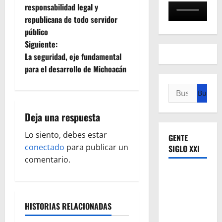
a
responsabilidad legal y
republicana de todo servidor
v
público
e
Siguiente:
La seguridad, eje fundamental
g
para el desarrollo de Michoacán
a
Buscar:
c
Deja una respuesta
i
Lo siento, debes estar
GENTE
ó
conectado
para publicar un
SIGLO XXI
comentario.
n
d
HISTORIAS RELACIONADAS
e