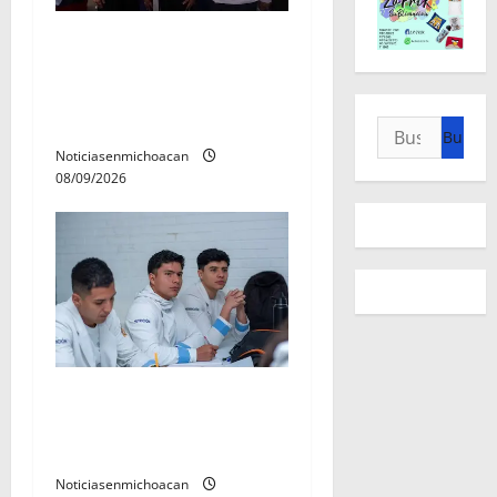
Con resultados y obras,
Alma Mireya González
refrenda su compromiso
con las familias de Quiroga
Buscar:
Noticiasenmichoacan
08/09/2026
UMSNH lanza programa de
servicio social nicolaita;
inici este lunes
Noticiasenmichoacan