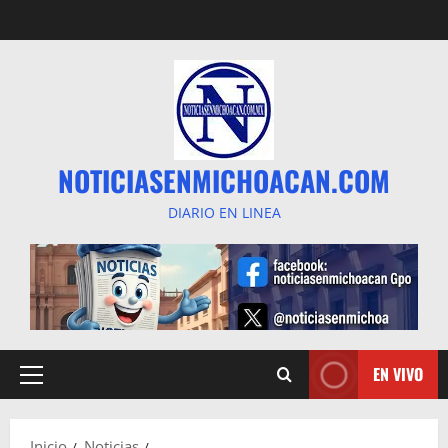
Saltar
al
contenido
NOTICIASENMICHOACAN.COM
DIARIO EN LINEA
EN VIVO
Menú
principal
Inicio
Noticias