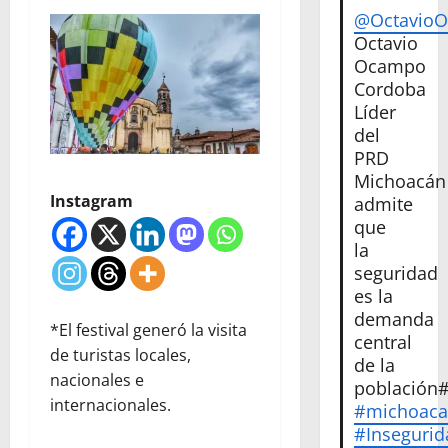
@Octavio
Octavio
Ocampo
Cordoba
Líder
del
PRD
Michoacán
Instagram
admite
que
la
seguridad
es la
demanda
*El festival generó la visita
central
de turistas locales,
de la
nacionales e
población
internacionales.
#michoac
#Insegurid