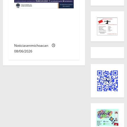
Localizan sin vida a Javier y
Melania; ambos contaban
con ficha de búsqueda en
Álvaro Obregón.
Noticiasenmichoacan
08/06/2026