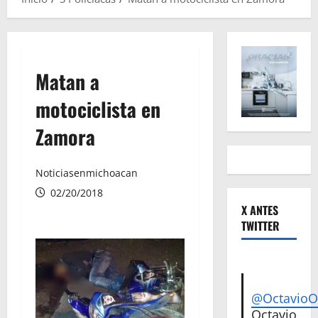
Matan a
motociclista en
Zamora
Noticiasenmichoacan
02/20/2018
X ANTES
TWITTER
@Octavio
Octavio