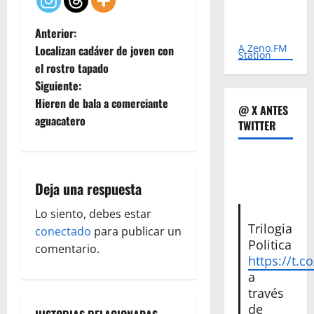
N
Anterior:
A Zeno.FM
Localizan cadáver de joven con
Station
a
el rostro tapado
Siguiente:
v
Hieren de bala a comerciante
@ X ANTES
e
aguacatero
TWITTER
g
a
Deja una respuesta
c
Lo siento, debes estar
Trilogia
conectado
para publicar un
i
Politica
comentario.
https://t.c
ó
a
través
n
de