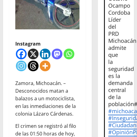
Ocampo
Cordoba
Líder
del
PRD
Michoacán
Instagram
admite
que
la
seguridad
es la
demanda
Zamora, Michoacán. –
central
Desconocidos matan a
de la
balazos a un motociclista,
población
en las inmediaciones de la
#michoac
colonia Lázaro Cárdenas.
#Insegurid
#Ciudadan
El crimen se registró al filo
#Opinión
de las 01:50 horas de hoy,