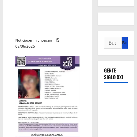
Localizan restos óseos
durante jornada de
búsqueda forense en
Villamar
Buscar:
Noticiasenmichoacan
08/06/2026
GENTE
SIGLO XXI