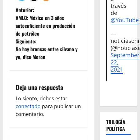
través
N
Anterior:
de
AMLO: México en 3 años
@YouTube
a
autosuficiente en producción
—
de petróleo
v
noticiase
Siguiente:
(@noticias
e
No hay broncas entre silvano y
September
yo, dice Moron
g
22,
2021
a
Deja una respuesta
c
Lo siento, debes estar
i
conectado
para publicar un
ó
comentario.
TRILOGÍA
n
POLÍTICA