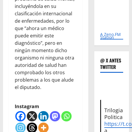
incluyéndola en su
clasificación internacional
de enfermedades, por lo
que “ahora un médico
A Zeno.FM
puede emitir este
Station
diagnóstico”, pero en
ningún momento dicho
organismo ni ninguna otra
@ X ANTES
autoridad de salud han
TWITTER
comprobado los otros
problemas a los que alude
el diputado.
Instagram
Trilogia
Politica
https://t.c
a