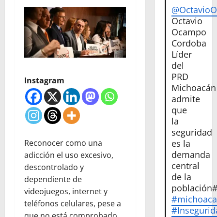
@Octavio
Octavio
Ocampo
Cordoba
Líder
del
PRD
Instagram
Michoacán
admite
que
la
seguridad
Reconocer como una
es la
demanda
adicción el uso excesivo,
central
descontrolado y
de la
dependiente de
población
videojuegos, internet y
#michoac
teléfonos celulares, pese a
#Insegurid
que no está comprobado,