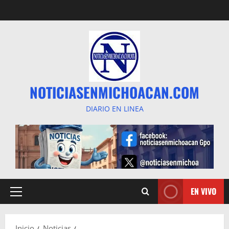
Saltar
al
contenido
NOTICIASENMICHOACAN.COM
DIARIO EN LINEA
EN VIVO
Menú
principal
Inicio
Noticias