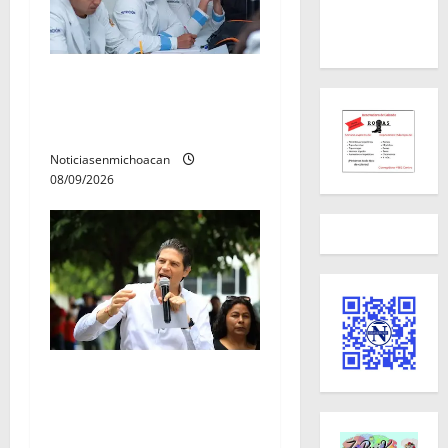
UMSNH lanza programa de
servicio social nicolaita;
inici este lunes
Noticiasenmichoacan
08/09/2026
Con activación familiar,
Alfonso Martínez inaugura
parque lineal de Avenida