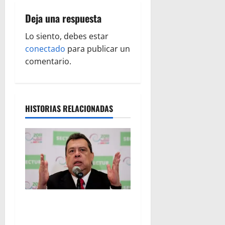
a
Deja una respuesta
c
Lo siento, debes estar
i
conectado
para publicar un
ó
comentario.
n
d
HISTORIAS RELACIONADAS
e
e
n
t
FGR detiene al
r
exgobernador Ángel Aguirre