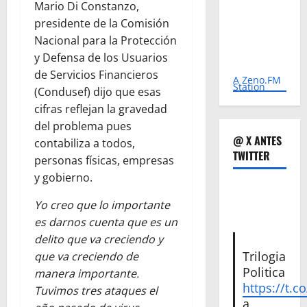
Mario Di Constanzo,
presidente de la Comisión
Nacional para la Protección
y Defensa de los Usuarios
de Servicios Financieros
A Zeno.FM
Station
(Condusef) dijo que esas
cifras reflejan la gravedad
del problema pues
@ X ANTES
contabiliza a todos,
TWITTER
personas físicas, empresas
y gobierno.
Yo creo que lo importante
es darnos cuenta que es un
delito que va creciendo y
Trilogia
que va creciendo de
Politica
manera importante.
https://t.c
Tuvimos tres ataques el
a