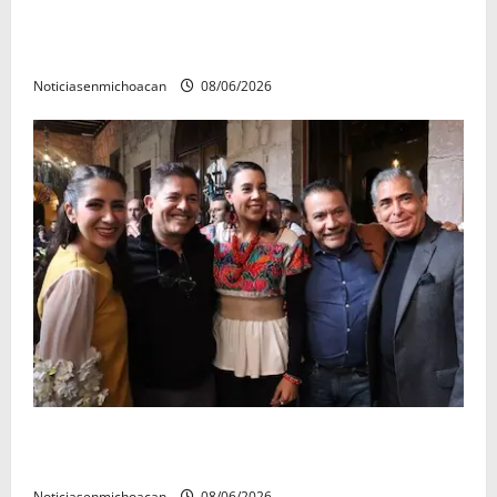
El Carnaval de Mérida 2027 ya tiene a sus 12 reinas y
reyes.
Noticiasenmichoacan
08/06/2026
Michoacán cautivó a Ernesto Laguardia con su
riqueza artesanal y gastronómica
Noticiasenmichoacan
08/06/2026