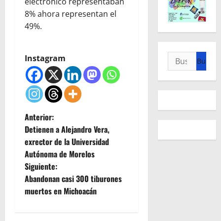
electrónico representaban
8% ahora representan el
49%.
Buscar:
Instagram
N
Anterior:
Detienen a Alejandro Vera,
a
exrector de la Universidad
Autónoma de Morelos
v
Siguiente:
e
Abandonan casi 300 tiburones
muertos en Michoacán
g