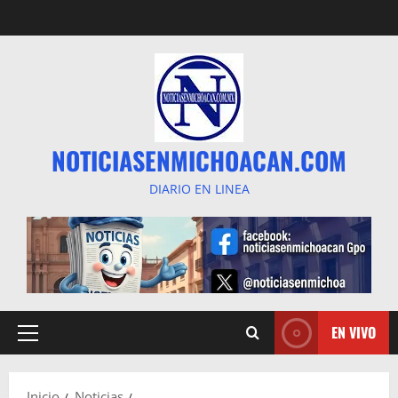
Saltar
al
contenido
NOTICIASENMICHOACAN.COM
DIARIO EN LINEA
EN VIVO
Menú
principal
Inicio
Noticias