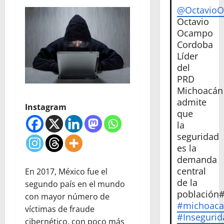
@Octavio
Octavio
Ocampo
Cordoba
Líder
del
PRD
Michoacán
admite
Instagram
que
la
seguridad
es la
demanda
central
En 2017, México fue el
de la
segundo país en el mundo
población
con mayor número de
#michoac
víctimas de fraude
#Insegurid
cibernético, con poco más