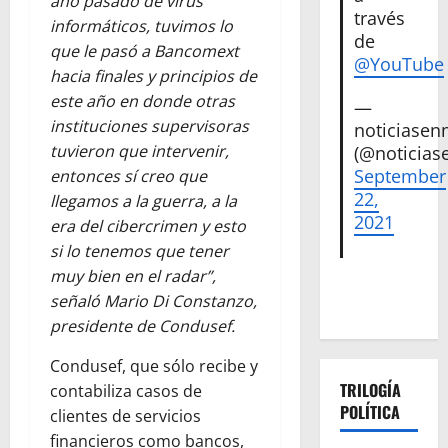
año pasado de virus
través
informáticos, tuvimos lo
de
que le pasó a Bancomext
@YouTube
hacia finales y principios de
este año en donde otras
—
instituciones supervisoras
noticiase
tuvieron que intervenir,
(@noticias
September
entonces sí creo que
22,
llegamos a la guerra, a la
2021
era del cibercrimen y esto
si lo tenemos que tener
muy bien en el radar”,
señaló Mario Di Constanzo,
presidente de Condusef.
Condusef, que sólo recibe y
TRILOGÍA
contabiliza casos de
POLÍTICA
clientes de servicios
financieros como bancos,