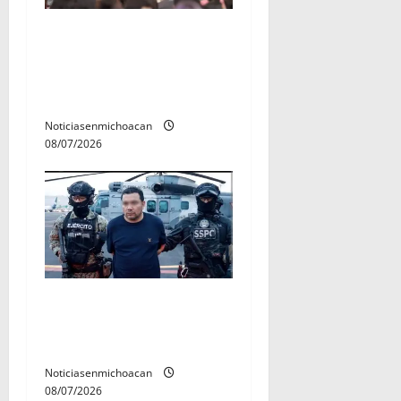
A sumar en la rconstrucción
del tejido sociale, invita
rectora a madres y padres
de estudiantes nicolaitas
Noticiasenmichoacan
08/07/2026
Vinculan a proceso al R1,
permanecera en prisión
preventiva
Noticiasenmichoacan
08/07/2026