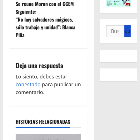
Se reune Moron con el CCEM
a
Siguiente:
“No hay salvadores mágicos,
v
sólo trabajo y unidad”: Blanca
Buscar:
e
Piña
g
a
Deja una respuesta
c
Lo siento, debes estar
conectado
para publicar un
i
comentario.
ó
n
HISTORIAS RELACIONADAS
d