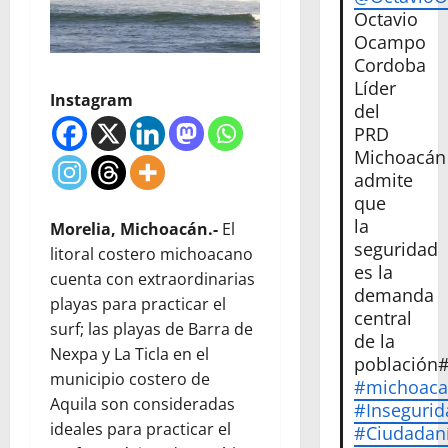
Octavio
Ocampo
Cordoba
Líder
Instagram
del
PRD
Michoacán
admite
que
la
Morelia, Michoacán.-
El
seguridad
litoral costero michoacano
es la
cuenta con extraordinarias
demanda
playas para practicar el
central
surf; las playas de Barra de
de la
Nexpa y La Ticla en el
población
municipio costero de
#michoac
Aquila son consideradas
#Insegurid
ideales para practicar el
#Ciudadan