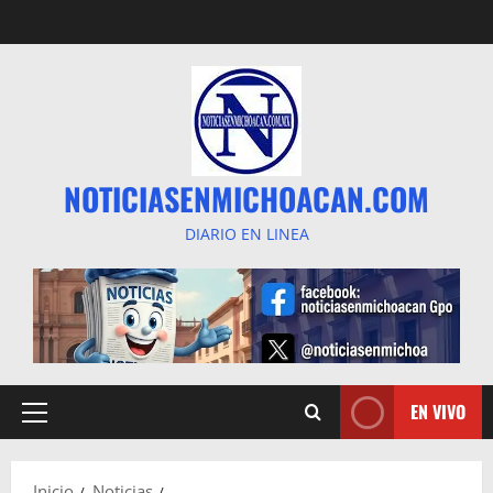
Saltar
al
contenido
NOTICIASENMICHOACAN.COM
DIARIO EN LINEA
EN VIVO
Menú
principal
Inicio
Noticias