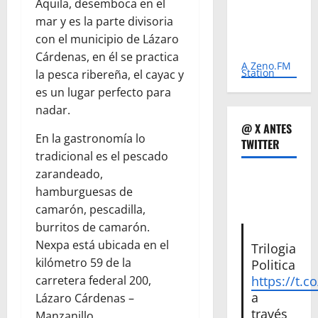
Aquila, desemboca en el
mar y es la parte divisoria
con el municipio de Lázaro
Cárdenas, en él se practica
A Zeno.FM
Station
la pesca ribereña, el cayac y
es un lugar perfecto para
nadar.
@ X ANTES
En la gastronomía lo
TWITTER
tradicional es el pescado
zarandeado,
hamburguesas de
camarón, pescadilla,
burritos de camarón.
Nexpa está ubicada en el
Trilogia
kilómetro 59 de la
Politica
carretera federal 200,
https://t.c
a
Lázaro Cárdenas –
través
Manzanillo.