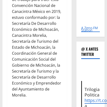
Convención Nacional de
Canacintra México en 2019,
estuvo conformado por: la
Secretaría De Desarrollo
A Zeno.FM
Económico de Michoacán,
Station
Canacintra Morelia,
Secretaría de Turismo del
Estado de Michoacán, la
@ X ANTES
Coordinación General de
TWITTER
Comunicación Social del
Gobierno de Michoacán, la
Secretaría de Turismo y la
Secretaría de Desarrollo
Económico y Emprendedor
Trilogia
del Ayuntamiento de
Politica
Morelia.
https://t.c
a