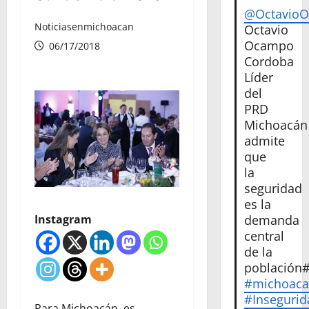
@Octavio
Noticiasenmichoacan
Octavio
Ocampo
06/17/2018
Cordoba
Líder
del
PRD
Michoacán
admite
que
la
seguridad
es la
demanda
Instagram
central
de la
población
#michoac
#Insegurid
Para Michoacán, es