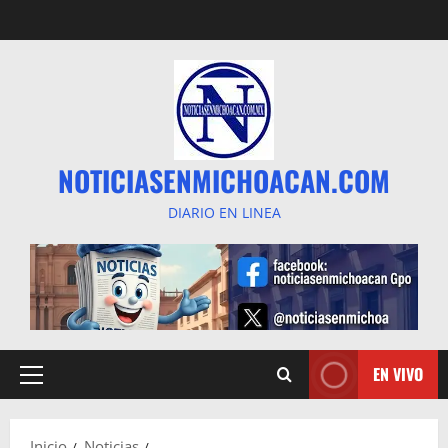
Saltar
al
contenido
NOTICIASENMICHOACAN.COM
DIARIO EN LINEA
EN VIVO
Menú
principal
Inicio
Noticias