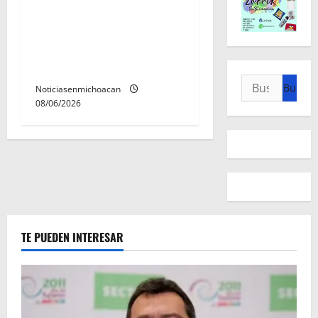
Inaugura Alfonso Martínez
Centro Integral de Atención
y Servicios a las Mujeres de
Morelia
Buscar:
Noticiasenmichoacan
08/06/2026
TE PUEDEN INTERESAR