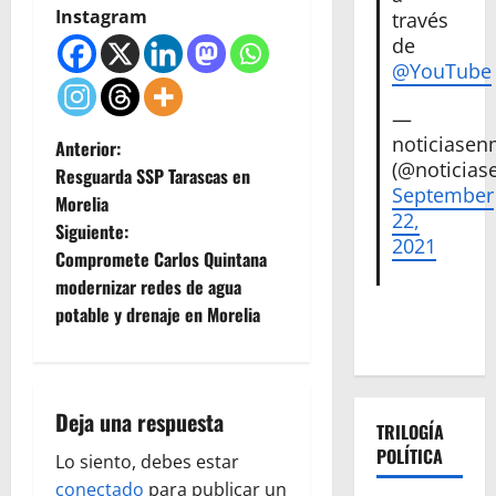
Instagram
través
de
@YouTube
—
noticiase
N
Anterior:
(@noticias
Resguarda SSP Tarascas en
a
September
Morelia
22,
Siguiente:
v
2021
Compromete Carlos Quintana
e
modernizar redes de agua
potable y drenaje en Morelia
g
a
Deja una respuesta
c
TRILOGÍA
POLÍTICA
Lo siento, debes estar
i
conectado
para publicar un