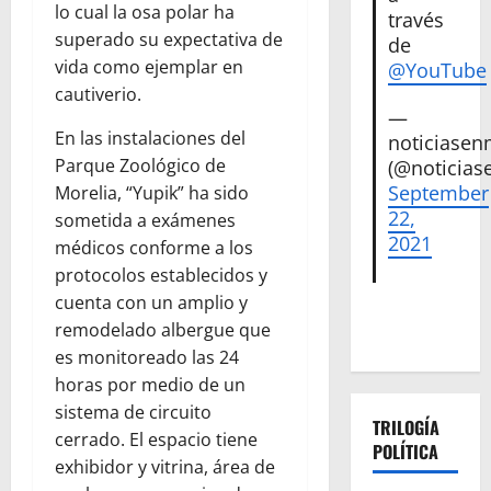
lo cual la osa polar ha
través
superado su expectativa de
de
vida como ejemplar en
@YouTube
cautiverio.
—
En las instalaciones del
noticiase
Parque Zoológico de
(@noticias
September
Morelia, “Yupik” ha sido
22,
sometida a exámenes
2021
médicos conforme a los
protocolos establecidos y
cuenta con un amplio y
remodelado albergue que
es monitoreado las 24
horas por medio de un
sistema de circuito
TRILOGÍA
cerrado. El espacio tiene
POLÍTICA
exhibidor y vitrina, área de