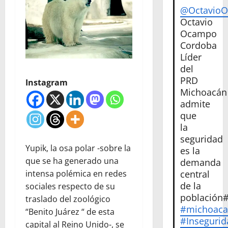
@Octavio
Octavio
Ocampo
Cordoba
Líder
del
PRD
Instagram
Michoacán
admite
que
la
seguridad
Yupik, la osa polar -sobre la
es la
que se ha generado una
demanda
central
intensa polémica en redes
de la
sociales respecto de su
población
traslado del zoológico
#michoac
“Benito Juárez “ de esta
#Insegurid
capital al Reino Unido-, se