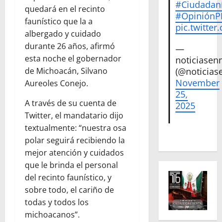
#Ciudadan
quedará en el recinto
#Opinión
faunístico que la a
pic.twitte
albergado y cuidado
durante 26 años, afirmó
—
esta noche el gobernador
noticiase
(@noticias
de Michoacán, Silvano
November
Aureoles Conejo.
25,
A través de su cuenta de
2025
Twitter, el mandatario dijo
textualmente: “nuestra osa
polar seguirá recibiendo la
mejor atención y cuidados
que le brinda el personal
del recinto faunístico, y
sobre todo, el cariño de
todas y todos los
michoacanos”.