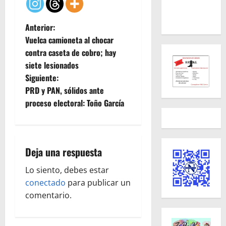
N
Anterior:
Vuelca camioneta al chocar
a
contra caseta de cobro; hay
siete lesionados
v
Siguiente:
e
PRD y PAN, sólidos ante
proceso electoral: Toño García
g
a
Deja una respuesta
c
Lo siento, debes estar
i
conectado
para publicar un
ó
comentario.
n