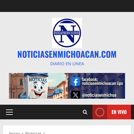
Saltar
al
contenido
NOTICIASENMICHOACAN.COM
DIARIO EN LINEA
EN VIVO
Menú
principal
Inicio
Noticias