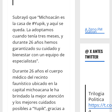
Subrayó que “Michoacán es
la casa de #Yupik, y aquí se
A Zeno.FM
queda. La adoptamos
Station
cuando tenía tres meses, y
durante 26 años hemos
garantizado su cuidado y
@ X ANTES
bienestar con un equipo de
TWITTER
especialistas”.
Durante 26 años el cuerpo
médico del recinto
faunístico ubicado en la
capital michoacana le ha
Trilogia
brindado la mejor atención
Politica
y los mejores cuidados
https://t.c
posibles a “Yupik”, gracias a
a