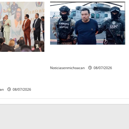
Vinculan a proceso al R1,
rconstrucción del
permanecera en prisión preventiva
 invita rectora a
Noticiasenmichoacan
08/07/2026
es de estudiantes
can
08/07/2026