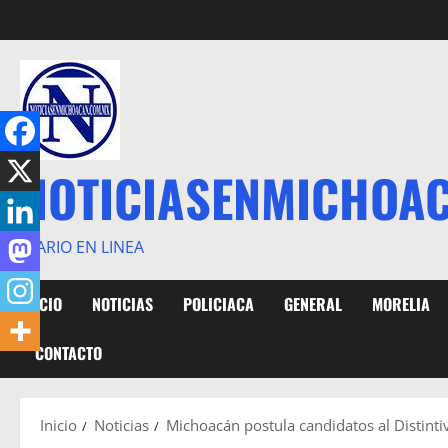
Saltar
al
contenido
NOTICIASENMICHOA
DIARIO EN LINEA
INICIO
NOTICIAS
POLICIACA
GENERAL
MORELIA
CONTACTO
Inicio
Noticias
Michoacán postula candidatos al Distint