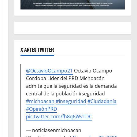
X ANTES TWITTER
@OctavioOcampo21
Octavio Ocampo
Cordoba Líder del PRD Michoacán
admite que la seguridad es la demanda
central de la población#seguridad
#michoacan
#Inseguridad
#Ciudadanía
#OpiniónPRD
pic.twitter.com/fh8q6WvTDC
— noticiasenmichoacan