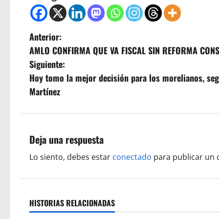
N
Anterior:
AMLO CONFIRMA QUE VA FISCAL SIN REFORMA CONS
a
Siguiente:
v
Hoy tomo la mejor decisión para los morelianos, seg
Martínez
e
g
a
Deja una respuesta
c
Lo siento, debes estar
conectado
para publicar un 
i
ó
HISTORIAS RELACIONADAS