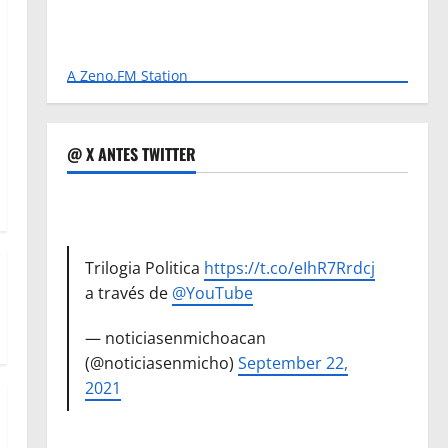
A Zeno.FM Station
@ X ANTES TWITTER
Trilogia Politica
https://t.co/eIhR7Rrdcj
a través de
@YouTube
— noticiasenmichoacan
(@noticiasenmicho)
September 22,
2021