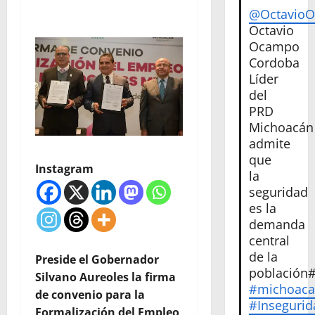
@Octavio
Octavio
Ocampo
Cordoba
Líder
del
PRD
Michoacán
admite
que
Instagram
la
seguridad
es la
demanda
central
de la
Preside el Gobernador
población
Silvano Aureoles la firma
#michoac
de convenio para la
#Insegurid
Formalización del Empleo