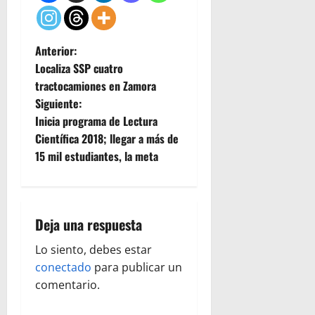
N
Anterior:
Localiza SSP cuatro
a
tractocamiones en Zamora
Siguiente:
v
Inicia programa de Lectura
e
Científica 2018; llegar a más de
15 mil estudiantes, la meta
g
a
Deja una respuesta
c
Lo siento, debes estar
i
conectado
para publicar un
ó
comentario.