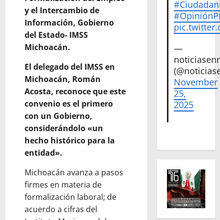
#Ciudadan
y el Intercambio de
#Opinión
Información, Gobierno
pic.twitte
del Estado- IMSS
Michoacán.
—
noticiase
El delegado del IMSS en
(@noticias
Michoacán, Román
November
Acosta, reconoce que este
25,
convenio es el primero
2025
con un Gobierno,
considerándolo «un
hecho histórico para la
entidad».
Michoacán avanza a pasos
firmes en materia de
formalización laboral; de
acuerdo a cifras del