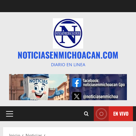
Saltar
al
contenido
NOTICIASENMICHOACAN.COM
DIARIO EN LINEA
EN VIVO
Menú
principal
Inicio
Noticias