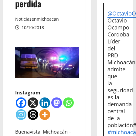
perdida
@Octavio
Noticiasenmichoacan
Octavio
Ocampo
10/10/2018
Cordoba
Líder
del
PRD
Michoacán
admite
que
la
seguridad
Instagram
es la
demanda
central
de la
población
Buenavista, Michoacán –
#michoac