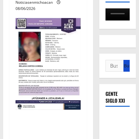
Noticiasenmichoacan
08/06/2026
Buscar:
GENTE
SIGLO XXI
Localizan sin vida a Javier y
Melania; ambos contaban
con ficha de búsqueda en