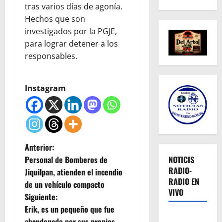
tras varios días de agonía.
Hechos que son
investigados por la PGJE,
para lograr detener a los
responsables.
Instagram
N
Anterior:
Personal de Bomberos de
NOTICIS
a
RADIO-
Jiquilpan, atienden el incendio
RADIO EN
de un vehículo compacto
v
VIVO
Siguiente:
e
Erik, es un pequeño que fue
abandonado por sus propios