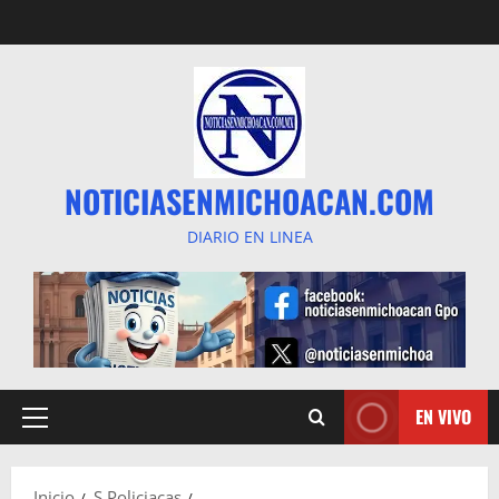
Saltar
al
contenido
NOTICIASENMICHOACAN.COM
DIARIO EN LINEA
EN VIVO
Menú
principal
Inicio
S Policiacas