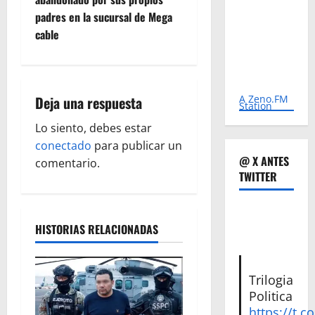
g
padres en la sucursal de Mega
cable
a
c
i
Deja una respuesta
A Zeno.FM
Station
ó
Lo siento, debes estar
conectado
para publicar un
n
@ X ANTES
comentario.
TWITTER
d
e
HISTORIAS RELACIONADAS
e
n
Trilogia
Politica
t
https://t.c