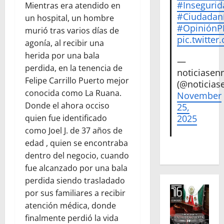
#Insegurid
Mientras era atendido en
#Ciudadan
un hospital, un hombre
#Opinión
murió tras varios días de
pic.twitte
agonía, al recibir una
herida por una bala
—
perdida, en la tenencia de
noticiase
Felipe Carrillo Puerto mejor
(@noticias
conocida como La Ruana.
November
Donde el ahora occiso
25,
quien fue identificado
2025
como Joel J. de 37 años de
edad , quien se encontraba
dentro del negocio, cuando
fue alcanzado por una bala
perdida siendo trasladado
por sus familiares a recibir
atención médica, donde
finalmente perdió la vida