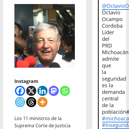
@Octavio
Octavio
Ocampo
Cordoba
Líder
del
PRD
Michoacán
admite
que
la
seguridad
Instagram
es la
demanda
central
de la
población
#michoac
Los 11 ministros de la
#Insegurid
Suprema Corte de Justicia