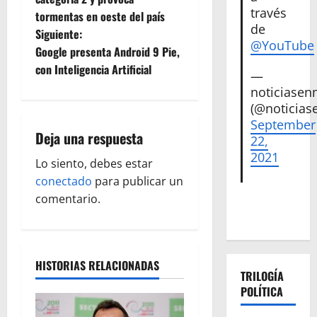
través
tormentas en oeste del país
v
de
Siguiente:
@YouTube
e
Google presenta Android 9 Pie,
con Inteligencia Artificial
—
g
noticiase
(@noticias
a
September
Deja una respuesta
c
22,
2021
Lo siento, debes estar
i
conectado
para publicar un
ó
comentario.
n
d
HISTORIAS RELACIONADAS
TRILOGÍA
e
POLÍTICA