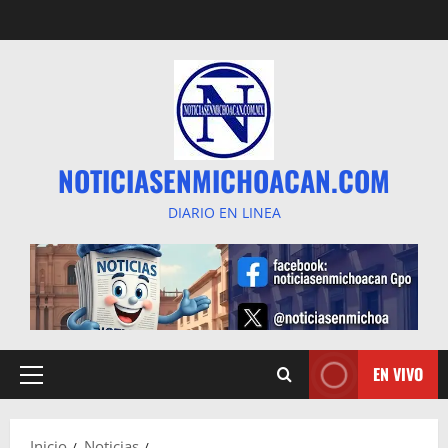
Saltar
al
contenido
NOTICIASENMICHOACAN.COM
DIARIO EN LINEA
EN VIVO
Menú
principal
Inicio
Noticias