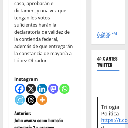
caso, aprobarán el
dictamen, y una vez que
tengan los votos
suficientes harán la
declaratoria de validez de
A Zeno.FM
Station
la contienda federal,
además de que entregarán
la constancia de mayoría a
@ X ANTES
López Obrador.
TWITTER
Instagram
Trilogia
N
Anterior:
Politica
https://t.c
John avanza como huracán
a
a
categoría 2 y provoca