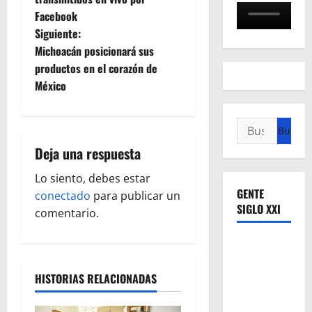
Facebook
v
Siguiente:
e
Michoacán posicionará sus
productos en el corazón de
g
México
a
Buscar:
c
Deja una respuesta
i
Lo siento, debes estar
GENTE
ó
conectado
para publicar un
SIGLO XXI
comentario.
n
d
HISTORIAS RELACIONADAS
e