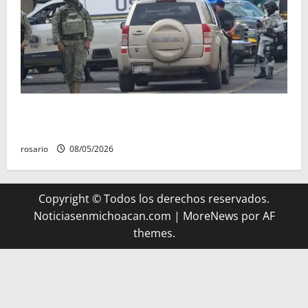
A la baja homicidios dolosos un 31 por ciento en
Michoacán, según Gobierno del Estado
rosario
08/05/2026
Copyright © Todos los derechos reservados.
Noticiasenmichoacan.com
|
MoreNews
por AF
themes.