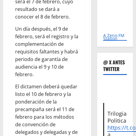
será el 7 de febrero, cuyo
resultado se dará a
conocer el 8 de febrero.
Un día después, el 9 de
A Zeno.FM
febrero, será el registro y la
Station
complementación de
requisitos faltantes y habrá
periodo de garantía de
@ X ANTES
audiencia el 9 y 10 de
TWITTER
febrero.
El dictamen deberá quedar
listo el 10 de febrero y la
ponderación de la
precampaña será el 11 de
Trilogia
febrero para los métodos
Politica
de convención de
https://t.c
delegados y delegadas y de
a