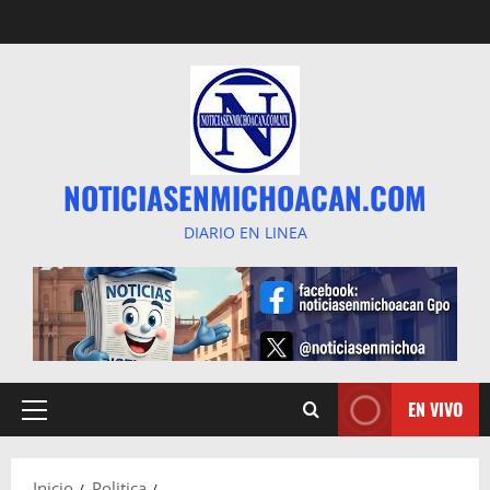
Saltar
al
contenido
NOTICIASENMICHOACAN.COM
DIARIO EN LINEA
EN VIVO
Menú
principal
Inicio
Politica