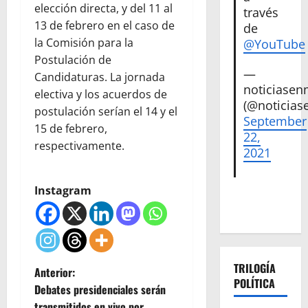
elección directa, y del 11 al
través
13 de febrero en el caso de
de
la Comisión para la
@YouTube
Postulación de
—
Candidaturas. La jornada
noticiase
electiva y los acuerdos de
(@noticias
postulación serían el 14 y el
September
15 de febrero,
22,
respectivamente.
2021
Instagram
TRILOGÍA
N
Anterior:
POLÍTICA
Debates presidenciales serán
a
transmitidos en vivo por