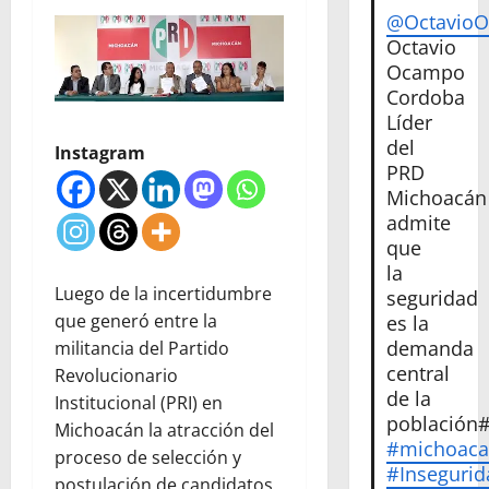
@Octavio
Octavio
Ocampo
Cordoba
Líder
del
Instagram
PRD
Michoacán
admite
que
la
Luego de la incertidumbre
seguridad
que generó entre la
es la
demanda
militancia del Partido
central
Revolucionario
de la
Institucional (PRI) en
población
Michoacán la atracción del
#michoac
proceso de selección y
#Insegurid
postulación de candidatos