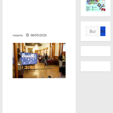
Celebra Giulianna Bugarini
aprobación de reforma que
fortalece audiencias
ciudadanas en los
ayuntamientos
Buscar:
rosario
08/05/2026
Congreso del Estado define
excepción de obligaciones
en la subdivisión predios
para infraestructura
carretera y movilidad