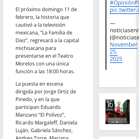
#Opinión
El próximo domingo 11 de
pic.twitte
febrero, la historia que
—
cautivó a la televisión
noticiase
mexicana, “La Familia de
(@noticias
Diez”, regresará a la capital
November
michoacana para
25,
presentarse en el Teatro
2025
Morelos con una única
función a las 18:00 horas.
La puesta en escena
dirigida por Jorge Ortiz de
Pinedo, y en la que
participan Eduardo
Manzano “El Polivoz”,
Ricardo Margaleff, Daniela
Luján, Gabriela Sánchez,
Andrea Torre, Mariana