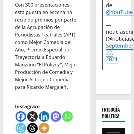
Con 300 presentaciones,
de
@YouTube
esta puesta en escena ha
recibido premios por parte
—
de la Agrupación de
noticiase
Periodistas Teatrales (APT)
(@noticias
como Mejor Comedia del
September
Año, Premio Especial por
22,
Trayectoria a Eduardo
2021
Manzano “El Polivoz”; Mejor
Producción de Comedia y
Mejor Actor en Comedia,
para Ricardo Margaleff.
Instagram
TRILOGÍA
POLÍTICA