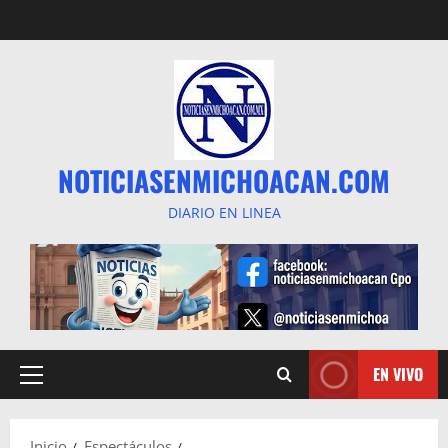
Saltar
al
contenido
NOTICIASENMICHOACAN.COM
DIARIO EN LINEA
EN VIVO
Menú
principal
Inicio
Espectáculos