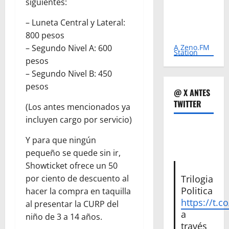
siguientes:
– Luneta Central y Lateral:
800 pesos
– Segundo Nivel A: 600
A Zeno.FM
Station
pesos
– Segundo Nivel B: 450
pesos
@ X ANTES
TWITTER
(Los antes mencionados ya
incluyen cargo por servicio)
Y para que ningún
pequeño se quede sin ir,
Showticket ofrece un 50
por ciento de descuento al
Trilogia
Politica
hacer la compra en taquilla
https://t.c
al presentar la CURP del
a
niño de 3 a 14 años.
través