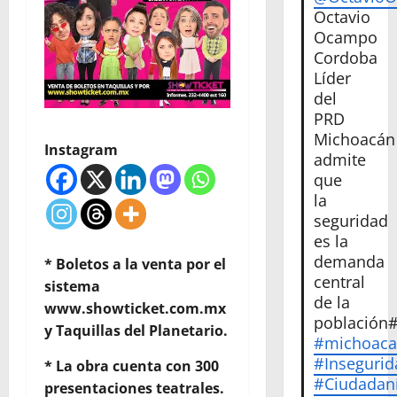
Octavio
Ocampo
Cordoba
Líder
del
PRD
Michoacán
Instagram
admite
que
la
seguridad
es la
demanda
* Boletos a la venta por el
central
sistema
de la
www.showticket.com.mx
población
y Taquillas del Planetario.
#michoac
#Insegurid
* La obra cuenta con 300
#Ciudadan
presentaciones teatrales.