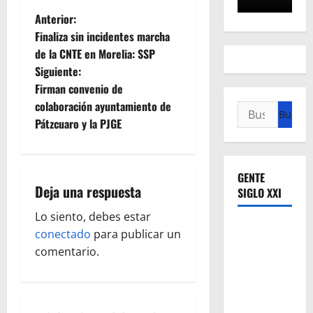
N
Anterior:
Finaliza sin incidentes marcha
a
de la CNTE en Morelia: SSP
Siguiente:
v
Firman convenio de
e
colaboración ayuntamiento de
Buscar:
Pátzcuaro y la PJGE
g
a
GENTE
Deja una respuesta
c
SIGLO XXI
Lo siento, debes estar
i
conectado
para publicar un
ó
comentario.
n