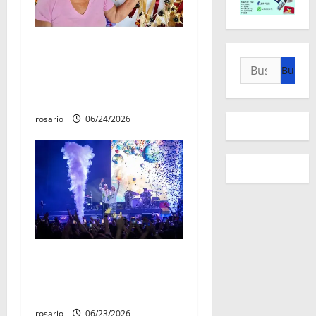
Continúa canje de boletos
para conciertos del Jalo
Buscar:
Futbolero con cocineras
tradicionales
rosario
06/24/2026
Jesse & Joy conquistaron el
corazón de Michoacán en el
Jalo Futbolero
rosario
06/23/2026