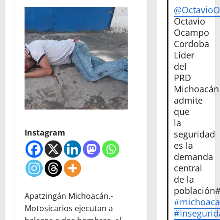
@Octavio
Octavio
Ocampo
Cordoba
Líder
del
PRD
Michoacán
admite
que
la
Instagram
seguridad
es la
demanda
central
de la
población
Apatzingán Michoacán.-
#michoac
Motosicarios ejecutan a
#Insegurid