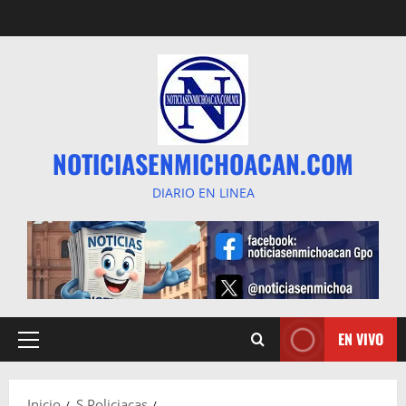
Saltar
al
contenido
NOTICIASENMICHOACAN.COM
DIARIO EN LINEA
EN VIVO
Menú
principal
Inicio
S Policiacas