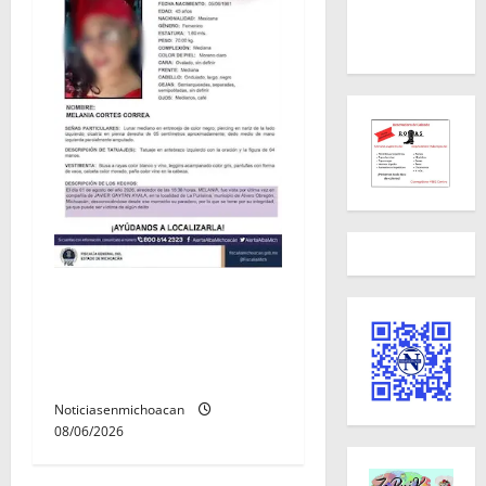
Localizan sin vida a Javier y
Melania; ambos contaban
con ficha de búsqueda en
Álvaro Obregón.
Noticiasenmichoacan
08/06/2026