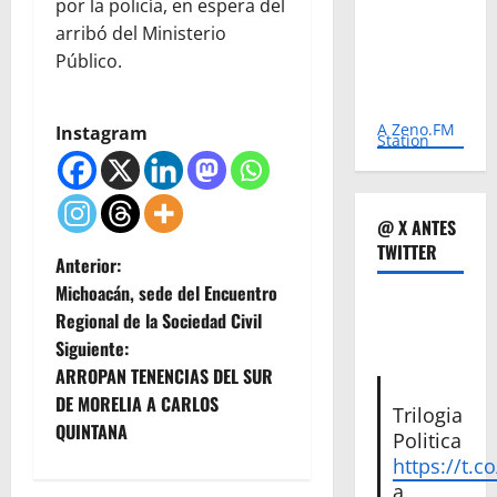
por la policía, en espera del
arribó del Ministerio
Público.
A Zeno.FM
Instagram
Station
@ X ANTES
TWITTER
N
Anterior:
Michoacán, sede del Encuentro
a
Regional de la Sociedad Civil
Siguiente:
v
ARROPAN TENENCIAS DEL SUR
e
DE MORELIA A CARLOS
Trilogia
QUINTANA
Politica
g
https://t.c
a