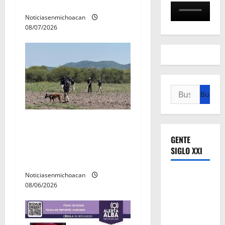
preventiva
a
Noticiasenmichoacan
d
08/07/2026
a
s
Buscar:
Localizan restos óseos
durante jornada de
GENTE
búsqueda forense en
SIGLO XXI
Villamar
Noticiasenmichoacan
08/06/2026