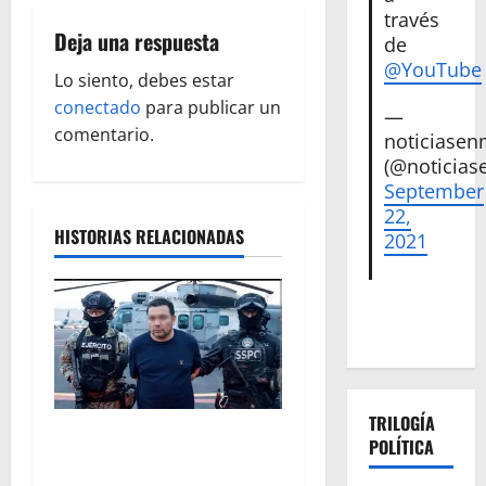
a
través
Deja una respuesta
c
de
@YouTube
Lo siento, debes estar
i
conectado
para publicar un
—
ó
comentario.
noticiase
(@noticias
n
September
22,
d
HISTORIAS RELACIONADAS
2021
e
e
n
t
TRILOGÍA
Vinculan a proceso al R1,
POLÍTICA
r
permanecera en prisión