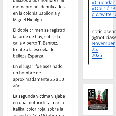
balazos a dos hombres, al
#Ciudadan
momento no identificados,
#Opinión
en la colonia Babilonia y
pic.twitte
Miguel Hidalgo.
—
El doble crimen se registró
noticiase
la tarde de hoy, sobre la
(@noticias
calle Alberto T. Benítez,
November
25,
frente a la escuela de
2025
belleza Esparza.
En el lugar, fue asesinado
un hombre de
aproximadamente 25 a 30
años.
La segunda víctima viajaba
en una motocicleta marca
Italika, color roja, sobre la
avenida 22 de Octubre, en