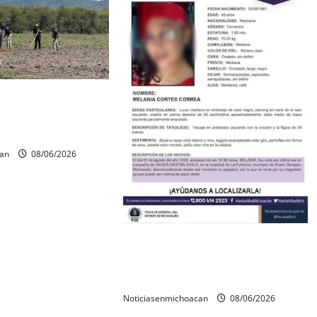
os óseos durante
squeda forense en
can
08/06/2026
Localizan sin vida a Javier y
Melania; ambos contaban con ficha
de búsqueda en Álvaro Obregón.
Noticiasenmichoacan
08/06/2026