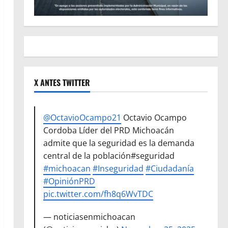
X ANTES TWITTER
@OctavioOcampo21
Octavio Ocampo
Cordoba Líder del PRD Michoacán
admite que la seguridad es la demanda
central de la población#seguridad
#michoacan
#Inseguridad
#Ciudadanía
#OpiniónPRD
pic.twitter.com/fh8q6WvTDC
— noticiasenmichoacan