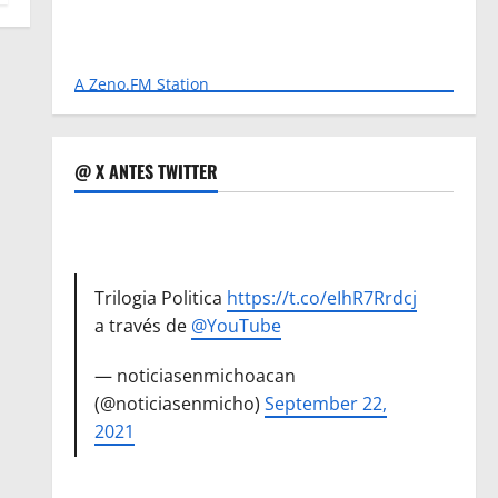
A Zeno.FM Station
@ X ANTES TWITTER
Trilogia Politica
https://t.co/eIhR7Rrdcj
a través de
@YouTube
— noticiasenmichoacan
(@noticiasenmicho)
September 22,
2021