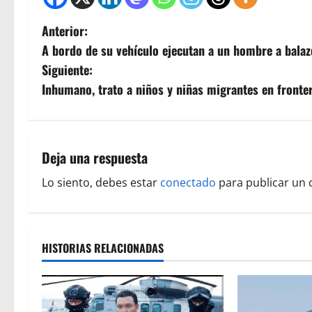
N
Anterior:
A bordo de su vehículo ejecutan a un hombre a bala
a
Siguiente:
v
Inhumano, trato a niños y niñas migrantes en fronter
e
g
Deja una respuesta
a
Lo siento, debes estar
conectado
para publicar un 
c
i
HISTORIAS RELACIONADAS
ó
n