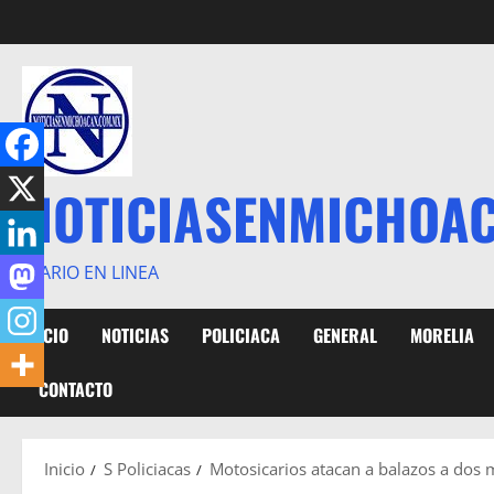
Saltar
al
contenido
NOTICIASENMICHOA
DIARIO EN LINEA
INICIO
NOTICIAS
POLICIACA
GENERAL
MORELIA
CONTACTO
Inicio
S Policiacas
Motosicarios atacan a balazos a dos 