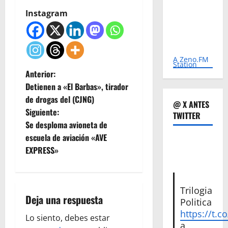
Instagram
A Zeno.FM
Station
N
Anterior:
Detienen a «El Barbas», tirador
a
de drogas del (CJNG)
@ X ANTES
Siguiente:
v
TWITTER
Se desploma avioneta de
e
escuela de aviación «AVE
EXPRESS»
g
a
Trilogia
Deja una respuesta
c
Politica
https://t.c
Lo siento, debes estar
i
a