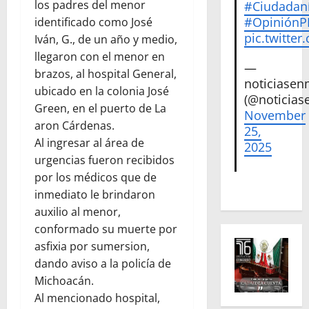
los padres del menor
#Ciudadan
#Opinión
identificado como José
pic.twitte
Iván, G., de un año y medio,
llegaron con el menor en
—
brazos, al hospital General,
noticiase
ubicado en la colonia José
(@noticias
Green, en el puerto de La
November
aron Cárdenas.
25,
Al ingresar al área de
2025
urgencias fueron recibidos
por los médicos que de
inmediato le brindaron
auxilio al menor,
conformado su muerte por
asfixia por sumersion,
dando aviso a la policía de
Michoacán.
Al mencionado hospital,