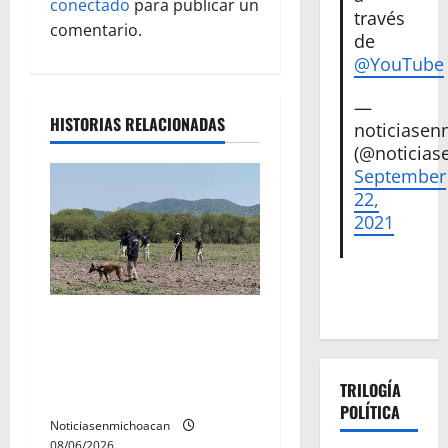
conectado
para publicar un
través
ó
comentario.
de
@YouTube
n
—
d
HISTORIAS RELACIONADAS
noticiase
(@noticias
e
September
e
22,
2021
n
t
Localizan restos óseos
r
durante jornada de
a
búsqueda forense en
TRILOGÍA
Villamar
d
POLÍTICA
Noticiasenmichoacan
08/06/2026