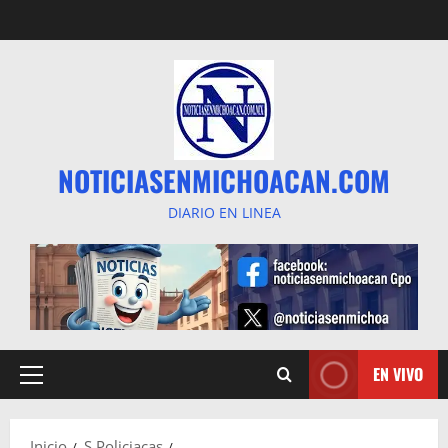
Saltar
al
contenido
NOTICIASENMICHOACAN.COM
DIARIO EN LINEA
EN VIVO
Menú
principal
Inicio
S Policiacas