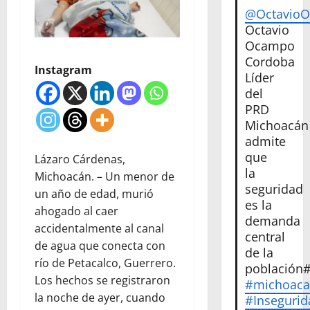
@Octavio
Octavio
Ocampo
Cordoba
Instagram
Líder
del
PRD
Michoacán
admite
que
Lázaro Cárdenas,
la
Michoacán. – Un menor de
seguridad
un año de edad, murió
es la
ahogado al caer
demanda
accidentalmente al canal
central
de agua que conecta con
de la
río de Petacalco, Guerrero.
población
Los hechos se registraron
#michoac
la noche de ayer, cuando
#Insegurid