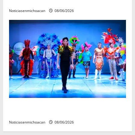
forense en Villamar
Noticiasenmichoacan
08/06/2026
El Carnaval de Mérida 2027 ya tiene a sus 12 reinas y
reyes.
Noticiasenmichoacan
08/06/2026