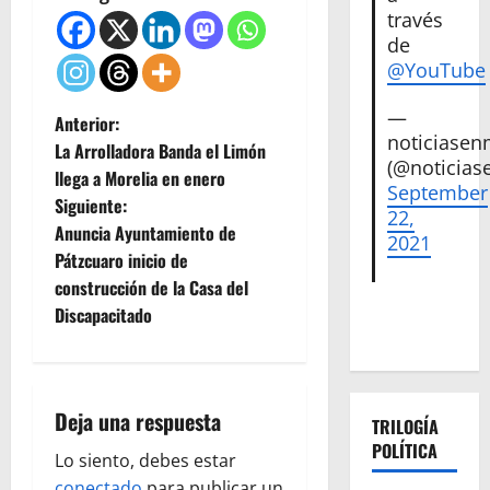
través
de
@YouTube
—
N
Anterior:
noticiase
La Arrolladora Banda el Limón
a
(@noticias
llega a Morelia en enero
September
Siguiente:
v
22,
Anuncia Ayuntamiento de
2021
e
Pátzcuaro inicio de
construcción de la Casa del
g
Discapacitado
a
c
Deja una respuesta
TRILOGÍA
i
POLÍTICA
Lo siento, debes estar
conectado
para publicar un