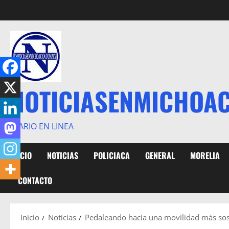
Saltar
al
contenido
NOTICIASENMICHOA
DIARIO EN LINEA
INICIO
NOTICIAS
POLICIACA
GENERAL
MORELIA
CONTACTO
Inicio
Noticias
Pedaleando hacia una movilidad más soste