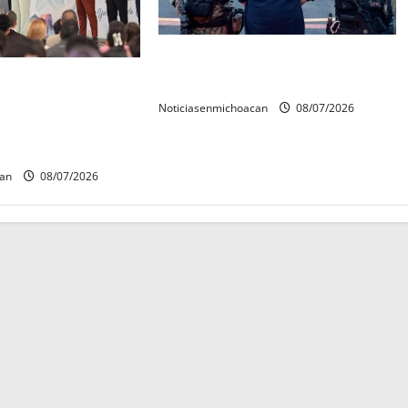
Vinculan a proceso al R1,
rconstrucción del
permanecera en prisión preventiva
 invita rectora a
Noticiasenmichoacan
08/07/2026
es de estudiantes
can
08/07/2026