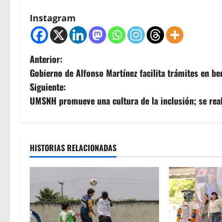
Instagram
N
Anterior:
Gobierno de Alfonso Martínez facilita trámites en ben
a
Siguiente:
v
UMSNH promueve una cultura de la inclusión; se real
e
g
HISTORIAS RELACIONADAS
a
c
i