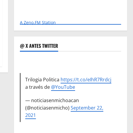
A Zeno.FM Station
@ X ANTES TWITTER
Trilogia Politica
https://t.co/eIhR7Rrdcj
a través de
@YouTube
— noticiasenmichoacan
(@noticiasenmicho)
September 22,
2021