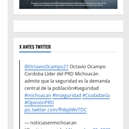
X ANTES TWITTER
@OctavioOcampo21
Octavio Ocampo
Cordoba Líder del PRD Michoacán
admite que la seguridad es la demanda
central de la población#seguridad
#michoacan
#Inseguridad
#Ciudadanía
#OpiniónPRD
pic.twitter.com/fh8q6WvTDC
— noticiasenmichoacan