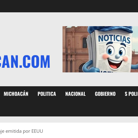
CAN.COM
MICHOACÁN
POLITICA
NACIONAL
GOBIERNO
S POL
aje emitida por EEUU