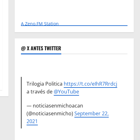
A Zeno.FM Station
@ X ANTES TWITTER
Trilogia Politica
https://t.co/eIhR7Rrdcj
a través de
@YouTube
— noticiasenmichoacan
(@noticiasenmicho)
September 22,
2021