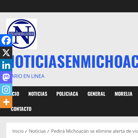
Saltar
al
contenido
NOTICIASENMICHOA
DIARIO EN LINEA
INICIO
NOTICIAS
POLICIACA
GENERAL
MORELIA
CONTACTO
Inicio
Noticias
Pedirá Michoacán se elimine alerta de vi