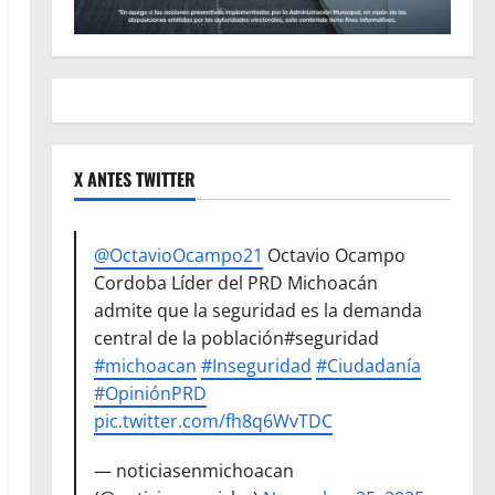
X ANTES TWITTER
@OctavioOcampo21
Octavio Ocampo
Cordoba Líder del PRD Michoacán
admite que la seguridad es la demanda
central de la población#seguridad
#michoacan
#Inseguridad
#Ciudadanía
#OpiniónPRD
pic.twitter.com/fh8q6WvTDC
— noticiasenmichoacan