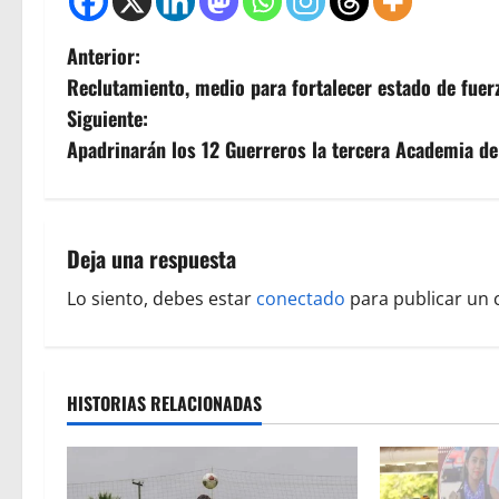
N
Anterior:
Reclutamiento, medio para fortalecer estado de fuer
a
Siguiente:
v
Apadrinarán los 12 Guerreros la tercera Academia d
e
g
Deja una respuesta
a
Lo siento, debes estar
conectado
para publicar un 
c
i
HISTORIAS RELACIONADAS
ó
n