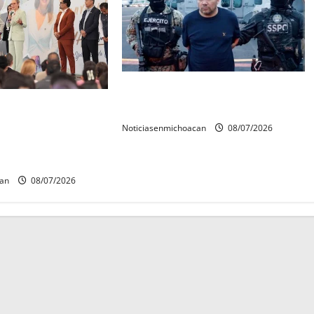
Vinculan a proceso al R1,
rconstrucción del
permanecera en prisión preventiva
 invita rectora a
Noticiasenmichoacan
08/07/2026
es de estudiantes
can
08/07/2026