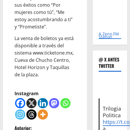
sus éxitos como “Por
mujeres como tú”, “Me
estoy acostumbrando a ti”
y “Prometiste”.
A Zeno.FM
Station
La venta de boletos ya está
disponible a través del
sistema www.ticketone.mx,
@ X ANTES
Cueva de Chucho Centro,
TWITTER
Hotel Horizon y Taquillas
de la plaza.
Instagram
Trilogia
Politica
https://t.c
Anterior:
a