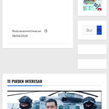
Gobierno de Quiroga el
basurero municipal y
mejora el manejo de
residuos
Buscar:
Noticiasenmichoacan
08/04/2026
TE PUEDEN INTERESAR