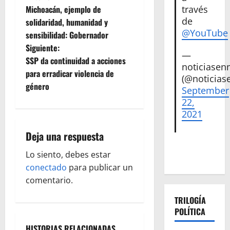
N
Michoacán, ejemplo de
través
a
de
solidaridad, humanidad y
@YouTube
sensibilidad: Gobernador
v
Siguiente:
—
e
SSP da continuidad a acciones
noticiase
para erradicar violencia de
(@noticias
g
género
September
22,
a
2021
c
Deja una respuesta
i
Lo siento, debes estar
ó
conectado
para publicar un
comentario.
n
TRILOGÍA
d
POLÍTICA
HISTORIAS RELACIONADAS