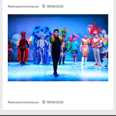
Noticiasenmichoacan
08/06/2026
El Carnaval de Mérida 2027 ya tiene a sus 12 reinas y
reyes.
Noticiasenmichoacan
08/06/2026