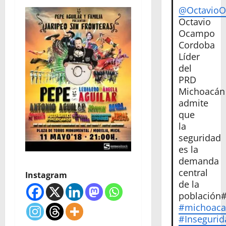
@Octavio
Octavio
Ocampo
Cordoba
Líder
del
PRD
Michoacán
admite
que
la
seguridad
es la
demanda
central
Instagram
de la
población
#michoac
#Insegurid