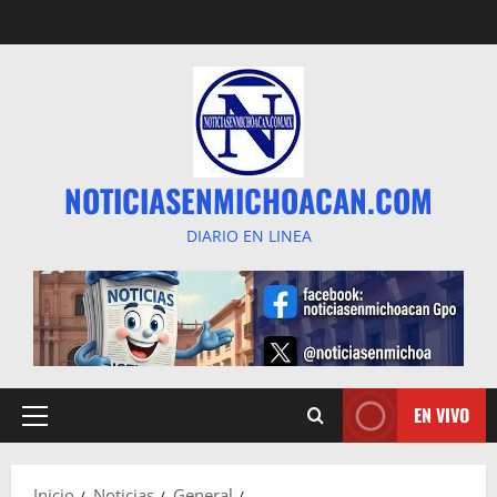
Saltar
al
contenido
NOTICIASENMICHOACAN.COM
DIARIO EN LINEA
EN VIVO
Menú
principal
Inicio
Noticias
General