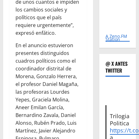
de unos cuantos e impiden
los cambios sociales y
políticos que el país
requiere urgentemente”,
expresó enfático.
A Zeno.FM
Station
En el anuncio estuvieron
presentes distinguidos
cuadros políticos como el
@ X ANTES
coordinador distrital de
TWITTER
Morena, Gonzalo Herrera,
el profesor Daniel Magaña,
las profesoras Lourdes
Yepes, Graciela Molina,
Aneer Emilan García,
Bernardino Zavala, Daniel
Trilogia
Politica
Alonso, Rubén Prado, Luis
https://t.c
Martínez, Javier Alejandro
a
Espinosa, Bulmaro