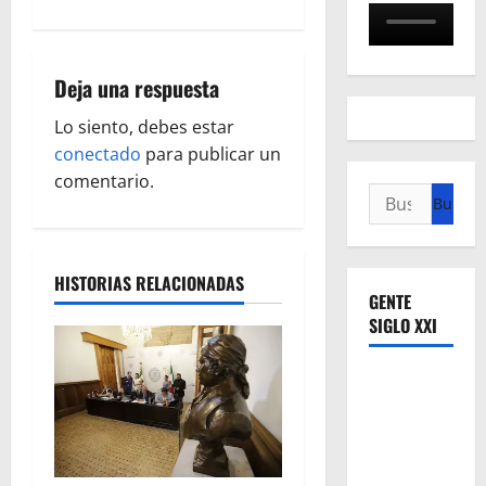
a
c
Deja una respuesta
i
Lo siento, debes estar
ó
conectado
para publicar un
comentario.
Buscar:
n
d
HISTORIAS RELACIONADAS
e
GENTE
SIGLO XXI
e
n
t
r