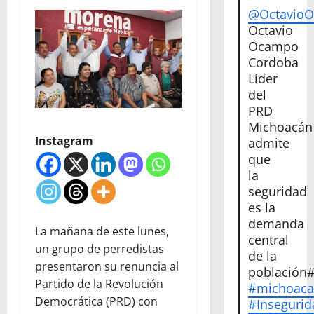
@Octavio
Octavio
Ocampo
Cordoba
Líder
del
PRD
Michoacán
Instagram
admite
que
la
seguridad
es la
demanda
La mañana de este lunes,
central
un grupo de perredistas
de la
presentaron su renuncia al
población
Partido de la Revolución
#michoac
Democrática (PRD) con
#Insegurid