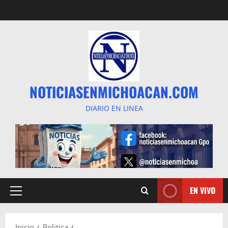
Saltar
al
contenido
NOTICIASENMICHOACAN.COM
DIARIO EN LINEA
EN VIVO
Menú
principal
Inicio
Politica