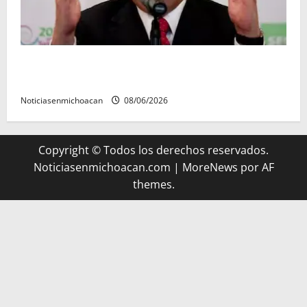
FGR detiene al exgobernador Ángel Aguirre por
presunto encubrimiento en el caso Ayotzinapa
Noticiasenmichoacan
08/06/2026
Copyright © Todos los derechos reservados.
Noticiasenmichoacan.com
|
MoreNews
por AF
themes.