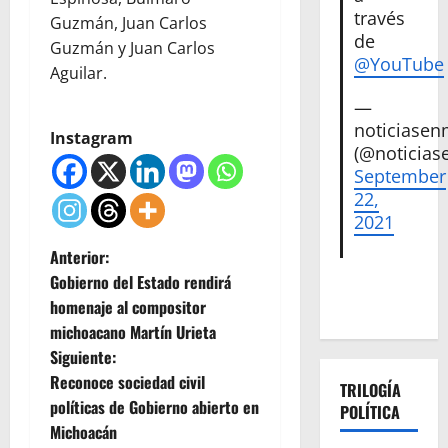
través
Guzmán, Juan Carlos
de
Guzmán y Juan Carlos
@YouTube
Aguilar.
—
noticiase
Instagram
(@noticias
September
22,
2021
N
Anterior:
Gobierno del Estado rendirá
a
homenaje al compositor
michoacano Martín Urieta
v
Siguiente:
e
Reconoce sociedad civil
TRILOGÍA
políticas de Gobierno abierto en
POLÍTICA
g
Michoacán