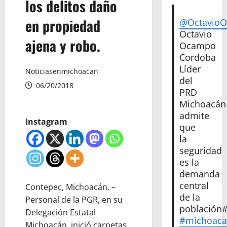
los delitos daño
en propiedad
@Octavio
Octavio
ajena y robo.
Ocampo
Cordoba
Líder
Noticiasenmichoacan
del
06/20/2018
PRD
Michoacán
admite
Instagram
que
la
seguridad
es la
demanda
central
Contepec, Michoacán. –
de la
Personal de la PGR, en su
población
Delegación Estatal
#michoac
Michoacán, inició carpetas