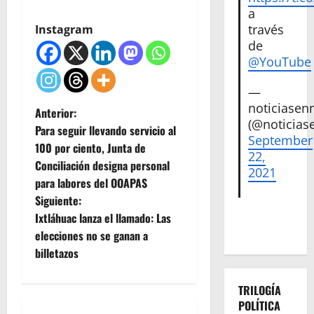
a
través
Instagram
de
@YouTube
—
noticiase
N
Anterior:
(@noticias
Para seguir llevando servicio al
September
a
100 por ciento, Junta de
22,
Conciliación designa personal
v
2021
para labores del OOAPAS
e
Siguiente:
Ixtláhuac lanza el llamado: Las
g
elecciones no se ganan a
billetazos
a
c
TRILOGÍA
POLÍTICA