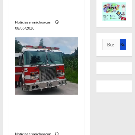
con ficha de búsqueda en
Álvaro Obregón.
Noticiasenmichoacan
08/06/2026
Buscar:
Rescatan con vida a dos
hombres tras quedar
inconscientes dentro de una
cisterna en Zitácuaro.
Noticiasenmichoacan