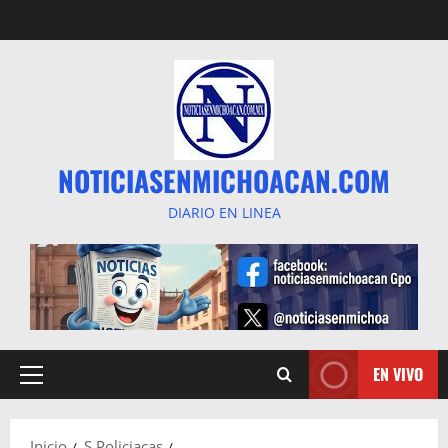
Saltar
al
contenido
NOTICIASENMICHOACAN.COM
DIARIO EN LINEA
EN VIVO
Menú
principal
Inicio
S Policiacas