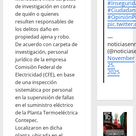
#Insegurid
de investigación en contra
#Ciudadan
de quién o quienes
#Opinión
resulten responsables de
pic.twitte
los delitos daño en
—
propiedad ajena y robo.
noticiase
De acuerdo con carpeta de
(@noticias
investigación, personal
November
jurídico de la empresa
25,
Comisiòn Federal de
2025
Electricidad (CFE), en base
de una inspección
sistemática por personal
en la supervisión de fallas
en el suministro eléctrico
de la Planta Termoeléctrica
Contepec.
Localizaron en dicha
planta, ubicada en el