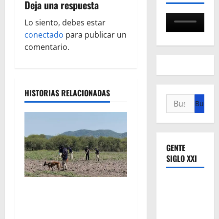
i
Deja una respuesta
ó
Lo siento, debes estar
conectado
para publicar un
n
comentario.
d
e
HISTORIAS RELACIONADAS
Buscar:
e
n
t
GENTE
SIGLO XXI
r
a
Localizan restos óseos
durante jornada de
d
búsqueda forense en