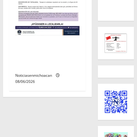
Localizan sin vida a Javier y
Melania; ambos contaban
con ficha de búsqueda en
Álvaro Obregón.
Noticiasenmichoacan
08/06/2026