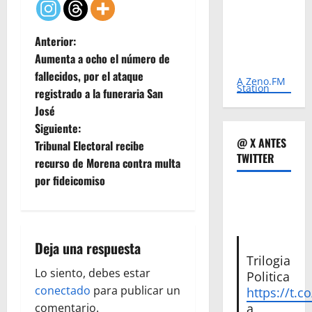
N
Anterior:
Aumenta a ocho el número de
a
fallecidos, por el ataque
A Zeno.FM
Station
registrado a la funeraria San
v
José
e
Siguiente:
@ X ANTES
Tribunal Electoral recibe
g
TWITTER
recurso de Morena contra multa
por fideicomiso
a
c
i
Deja una respuesta
Trilogia
ó
Lo siento, debes estar
Politica
conectado
para publicar un
https://t.c
n
comentario.
a