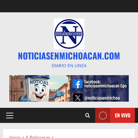
Saltar
al
contenido
NOTICIASENMICHOACAN.COM
DIARIO EN LINEA
EN VIVO
Menú
principal
Inicio
S Policiacas