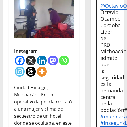
@Octavio
Octavio
Ocampo
Cordoba
Líder
del
PRD
Instagram
Michoacán
admite
que
la
seguridad
es la
Ciudad Hidalgo,
demanda
Michoacán.- En un
central
operativo la policía rescató
de la
a una mujer víctima de
población
secuestro de un hotel
#michoac
#Insegurid
donde se ocultaba, en este