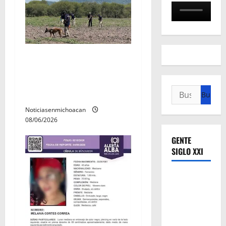
Localizan restos óseos
durante jornada de
búsqueda forense en
Buscar:
Villamar
Noticiasenmichoacan
08/06/2026
GENTE
SIGLO XXI