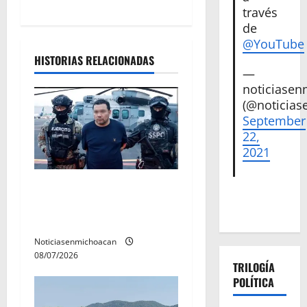
través
d
de
@YouTube
e
HISTORIAS RELACIONADAS
—
e
noticiase
(@noticias
n
September
t
22,
2021
r
Vinculan a proceso al R1,
a
permanecera en prisión
d
preventiva
Noticiasenmichoacan
a
08/07/2026
TRILOGÍA
s
POLÍTICA