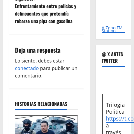
v
Enfrentamiento entre policias y
e
delincuentes que pretendía
robarse una pipa con gasolina
g
A Zeno.FM
Station
a
Deja una respuesta
c
@ X ANTES
TWITTER
Lo siento, debes estar
i
conectado
para publicar un
ó
comentario.
n
d
HISTORIAS RELACIONADAS
Trilogia
Politica
e
https://t.c
a
e
través