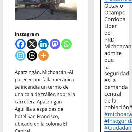
Octavio
Ocampo
Cordoba
Líder
del
Instagram
PRD
Michoacán
admite
que
la
Apatzingán, Michoacán.-Al
seguridad
parecer por falla mecánica
es la
demanda
se incendia un termo de
central
una caja de tráiler, sobre la
de la
carretera Apatzingan-
población
Aguililla a espaldas del
#michoac
hotel San Francisco,
#Insegurid
ubicado en la colonia El
#Ciudadan
Capital.