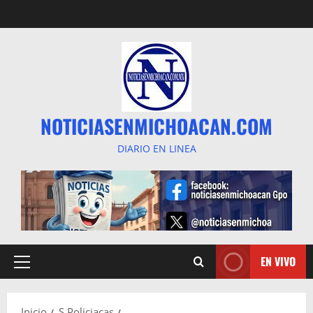
Saltar
al
contenido
NOTICIASENMICHOACAN.COM
DIARIO EN LINEA
EN VIVO
Menú
principal
Inicio
S Policiacas