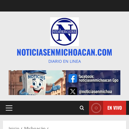
Saltar
al
contenido
NOTICIASENMICHOACAN.COM
DIARIO EN LINEA
EN VIVO
Menú
principal
Inicio
Michoacán