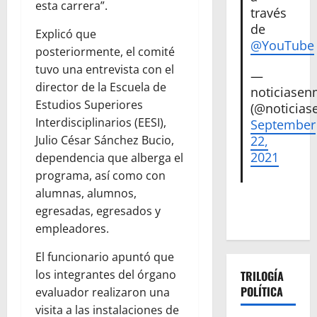
esta carrera”.
través
de
Explicó que
@YouTube
posteriormente, el comité
tuvo una entrevista con el
—
director de la Escuela de
noticiase
Estudios Superiores
(@noticias
Interdisciplinarios (EESI),
September
22,
Julio César Sánchez Bucio,
2021
dependencia que alberga el
programa, así como con
alumnas, alumnos,
egresadas, egresados y
empleadores.
El funcionario apuntó que
los integrantes del órgano
TRILOGÍA
POLÍTICA
evaluador realizaron una
visita a las instalaciones de