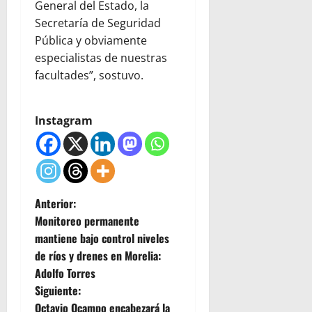
General del Estado, la
Secretaría de Seguridad
Pública y obviamente
especialistas de nuestras
facultades”, sostuvo.
Instagram
N
Anterior:
Monitoreo permanente
a
mantiene bajo control niveles
de ríos y drenes en Morelia:
v
Adolfo Torres
e
Siguiente:
Octavio Ocampo encabezará la