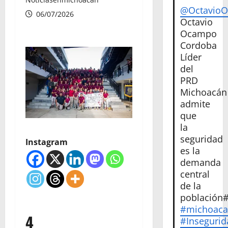
@Octavio
06/07/2026
Octavio
Ocampo
Cordoba
Líder
del
PRD
Michoacán
admite
que
la
seguridad
Instagram
es la
demanda
central
de la
población
#michoac
4
#Insegurid