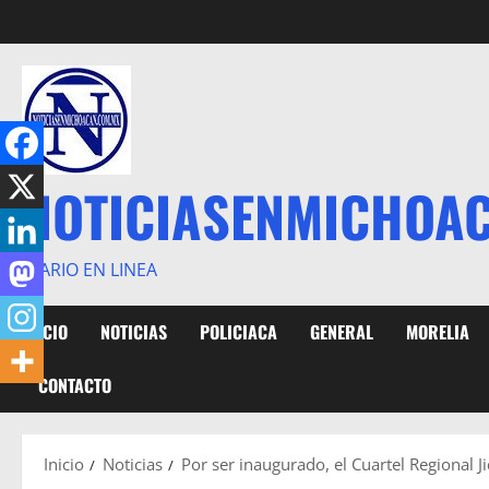
Saltar
al
contenido
NOTICIASENMICHOA
DIARIO EN LINEA
INICIO
NOTICIAS
POLICIACA
GENERAL
MORELIA
CONTACTO
Inicio
Noticias
Por ser inaugurado, el Cuartel Regional J