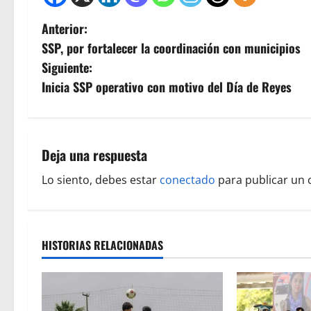
N
Anterior:
SSP, por fortalecer la coordinación con municipios
a
Siguiente:
v
Inicia SSP operativo con motivo del Día de Reyes
e
g
Deja una respuesta
a
Lo siento, debes estar
conectado
para publicar un 
c
i
HISTORIAS RELACIONADAS
ó
n