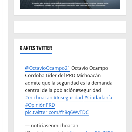
X ANTES TWITTER
@OctavioOcampo21
Octavio Ocampo
Cordoba Líder del PRD Michoacán
admite que la seguridad es la demanda
central de la población#seguridad
#michoacan
#Inseguridad
#Ciudadanía
#OpiniónPRD
pic.twitter.com/fh8q6WvTDC
— noticiasenmichoacan