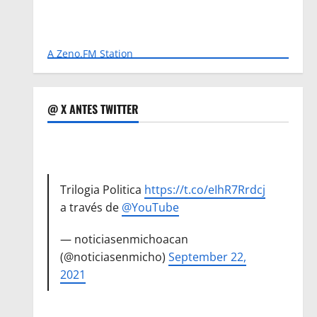
A Zeno.FM Station
@ X ANTES TWITTER
Trilogia Politica
https://t.co/eIhR7Rrdcj
a través de
@YouTube
— noticiasenmichoacan
(@noticiasenmicho)
September 22,
2021