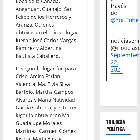
Boca de la Cañada,
través
Angahuan, Cuanajo, San
de
Felipe de los Herreros y
@YouTube
Aranza. Quienes
obtuvieron el primer lugar
—
fueron José Carlos Vargas
noticiase
(@noticias
Ramírez y Albertina
September
Bautista Caballero.
22,
El segundo lugar fue para
2021
Crisel Amira Farfán
Valencia, Ma. Elvia Silva
Bartolo, Martha Campos
Álvarez y María Natividad
García Cabrera; y el tercer
lugar lo obtuvieron Ma.
TRILOGÍA
Guadalupe Morales
POLÍTICA
Martínez, Carmen Gómez
Rivera, María Eulalia