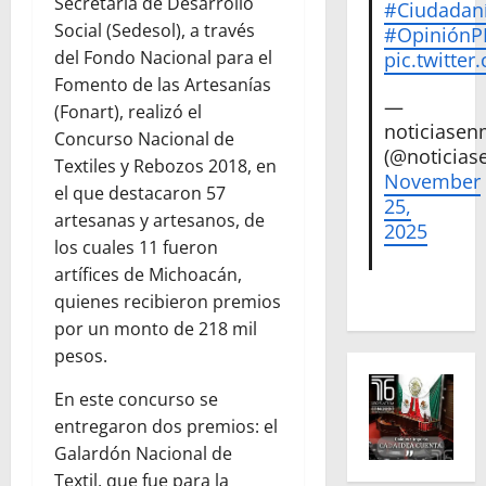
Secretaría de Desarrollo
#Ciudadan
Social (Sedesol), a través
#Opinión
del Fondo Nacional para el
pic.twitte
Fomento de las Artesanías
—
(Fonart), realizó el
noticiase
Concurso Nacional de
(@noticias
Textiles y Rebozos 2018, en
November
el que destacaron 57
25,
artesanas y artesanos, de
2025
los cuales 11 fueron
artífices de Michoacán,
quienes recibieron premios
por un monto de 218 mil
pesos.
En este concurso se
entregaron dos premios: el
Galardón Nacional de
Textil, que fue para la