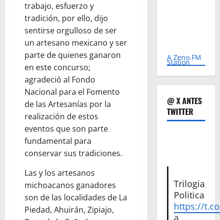
trabajo, esfuerzo y
tradición, por ello, dijo
sentirse orgulloso de ser
un artesano mexicano y ser
parte de quienes ganaron
A Zeno.FM
Station
en este concurso;
agradeció al Fondo
Nacional para el Fomento
@ X ANTES
de las Artesanías por la
TWITTER
realización de estos
eventos que son parte
fundamental para
conservar sus tradiciones.
Las y los artesanos
Trilogia
michoacanos ganadores
Politica
son de las localidades de La
https://t.c
Piedad, Ahuirán, Zipiajo,
a