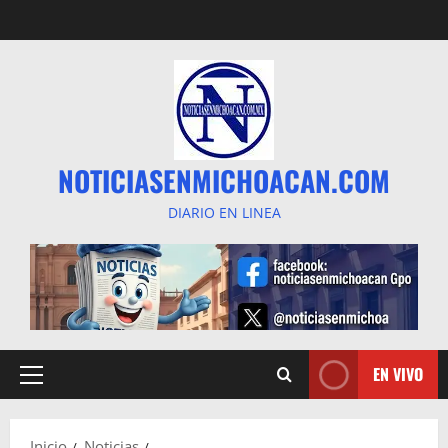
Saltar
al
contenido
NOTICIASENMICHOACAN.COM
DIARIO EN LINEA
EN VIVO
Menú
principal
Inicio
Noticias