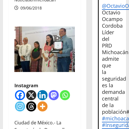
@Octavio
09/06/2018
Octavio
Ocampo
Cordoba
Líder
del
PRD
Michoacán
admite
que
la
seguridad
es la
Instagram
demanda
central
de la
población
#michoac
Ciudad de México.- La
#Insegurid