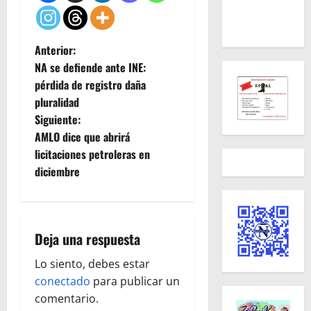
N
Anterior:
NA se defiende ante INE:
a
pérdida de registro daña
pluralidad
v
Siguiente:
e
AMLO dice que abrirá
licitaciones petroleras en
g
diciembre
a
c
Deja una respuesta
i
Lo siento, debes estar
ó
conectado
para publicar un
comentario.