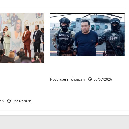
Vinculan a proceso al R1,
rconstrucción del
permanecera en prisión preventiva
 invita rectora a
Noticiasenmichoacan
08/07/2026
es de estudiantes
can
08/07/2026