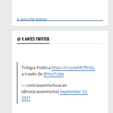
A Zeno.FM Station
@ X ANTES TWITTER
Trilogia Politica
https://t.co/eIhR7Rrdcj
a través de
@YouTube
— noticiasenmichoacan
(@noticiasenmicho)
September 22,
2021