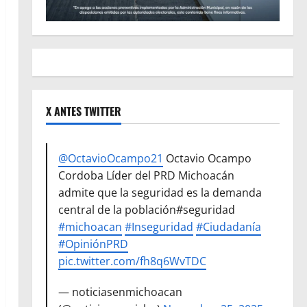
X ANTES TWITTER
@OctavioOcampo21
Octavio Ocampo
Cordoba Líder del PRD Michoacán
admite que la seguridad es la demanda
central de la población#seguridad
#michoacan
#Inseguridad
#Ciudadanía
#OpiniónPRD
pic.twitter.com/fh8q6WvTDC
— noticiasenmichoacan