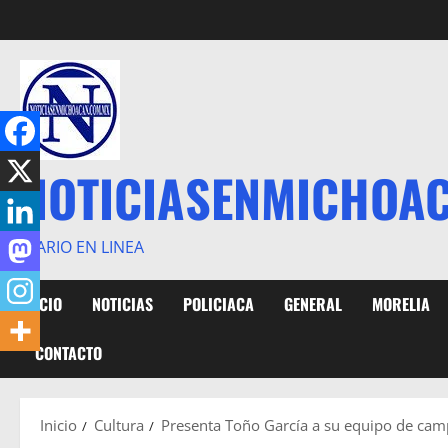
Saltar
al
contenido
NOTICIASENMICHOA
DIARIO EN LINEA
INICIO
NOTICIAS
POLICIACA
GENERAL
MORELIA
CONTACTO
Inicio
Cultura
Presenta Toño García a su equipo de ca