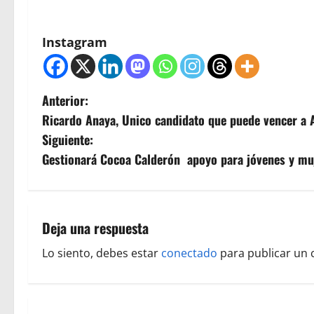
Instagram
N
Anterior:
Ricardo Anaya, Unico candidato que puede vencer a 
a
Siguiente:
v
Gestionará Cocoa Calderón apoyo para jóvenes y m
e
g
Deja una respuesta
a
Lo siento, debes estar
conectado
para publicar un 
c
i