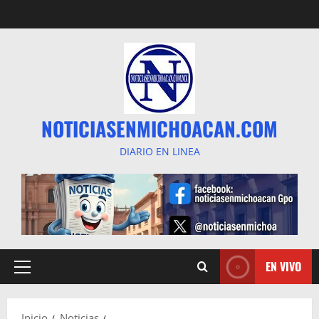
Saltar
al
contenido
NOTICIASENMICHOACAN.COM
DIARIO EN LINEA
EN VIVO
Menú
principal
Inicio
Noticias