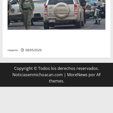
A la baja homicidios dolosos un 31 por ciento en
Michoacán, según Gobierno del Estado
rosario
08/05/2026
Copyright © Todos los derechos reservados.
Noticiasenmichoacan.com
|
MoreNews
por AF
themes.