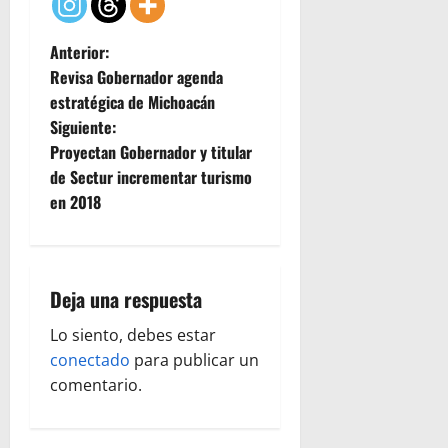
N
Anterior:
Revisa Gobernador agenda
a
estratégica de Michoacán
Siguiente:
v
Proyectan Gobernador y titular
e
de Sectur incrementar turismo
en 2018
g
a
Deja una respuesta
c
Lo siento, debes estar
i
conectado
para publicar un
ó
comentario.
n