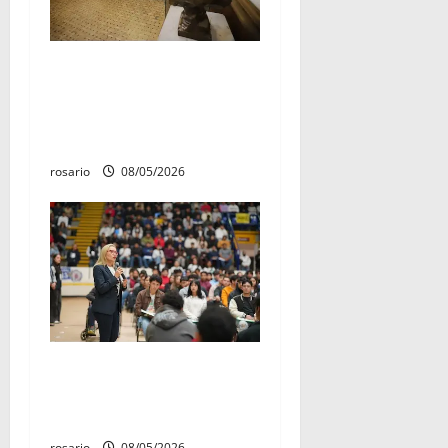
El 4 de marzo quedó
establecido como «Día del
Aniversario de la Batalla del
Fuerte de Cóporo de 1815»
rosario
08/05/2026
Este miércoles, UMSNH
lanza tercera convocatoria
de nuevo ingreso
rosario
08/05/2026