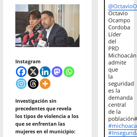
@Octavio
Octavio
Ocampo
Cordoba
Líder
del
PRD
Michoacán
Instagram
admite
que
la
seguridad
es la
demanda
Investigación sin
central
precedentes que revela
de la
los tipos de violencia a los
población
que se enfrentan las
#michoac
mujeres en el municipio:
#Insegurid