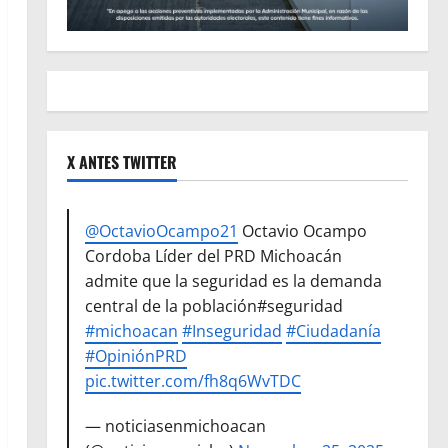
X ANTES TWITTER
@OctavioOcampo21
Octavio Ocampo
Cordoba Líder del PRD Michoacán
admite que la seguridad es la demanda
central de la población#seguridad
#michoacan
#Inseguridad
#Ciudadanía
#OpiniónPRD
pic.twitter.com/fh8q6WvTDC
— noticiasenmichoacan