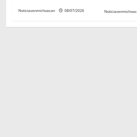
metropolitana 2026
r
nicolaitas
Noticiasenmichoacan
08/07/2026
Noticiasenmichoa
a
d
a
s