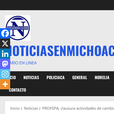
Saltar
al
contenido
NOTICIASENMICHOA
DIARIO EN LINEA
INICIO
NOTICIAS
POLICIACA
GENERAL
MORELIA
CONTACTO
Inicio
Noticias
PROFEPA, clausura actividades de cambio