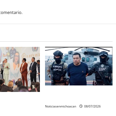
comentario.
Vinculan a proceso al R1,
rconstrucción del
permanecera en prisión preventiva
 invita rectora a
Noticiasenmichoacan
08/07/2026
es de estudiantes