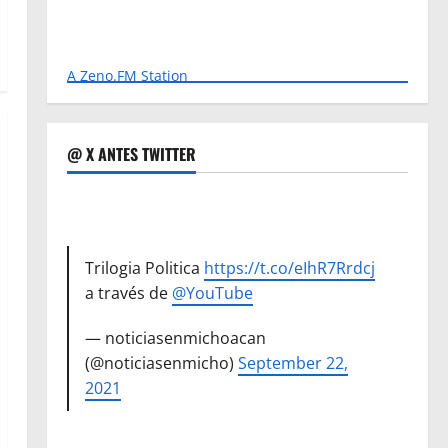
A Zeno.FM Station
@ X ANTES TWITTER
Trilogia Politica
https://t.co/eIhR7Rrdcj
a través de
@YouTube
— noticiasenmichoacan
(@noticiasenmicho)
September 22,
2021