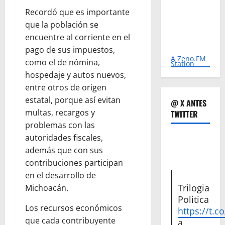
Recordó que es importante
que la población se
encuentre al corriente en el
pago de sus impuestos,
A Zeno.FM
como el de nómina,
Station
hospedaje y autos nuevos,
entre otros de origen
estatal, porque así evitan
@ X ANTES
multas, recargos y
TWITTER
problemas con las
autoridades fiscales,
además que con sus
contribuciones participan
en el desarrollo de
Trilogia
Michoacán.
Politica
Los recursos económicos
https://t.c
que cada contribuyente
a