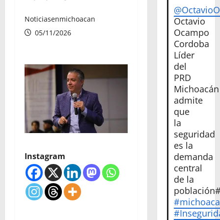
@Octavio
Noticiasenmichoacan
Octavio
Ocampo
05/11/2026
Cordoba
Líder
del
PRD
Michoacán
admite
que
la
seguridad
es la
Instagram
demanda
central
de la
población
#michoac
#Insegurid