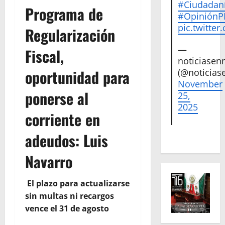
#Ciudadan
Programa de
#Opinión
pic.twitte
Regularización
—
Fiscal,
noticiase
oportunidad para
(@noticias
November
ponerse al
25,
2025
corriente en
adeudos: Luis
Navarro
El plazo para actualizarse
sin multas ni recargos
vence el 31 de agosto