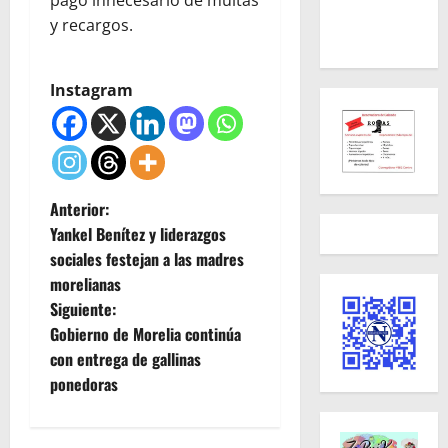
y recargos.
Instagram
N
Anterior:
Yankel Benítez y liderazgos
a
sociales festejan a las madres
morelianas
v
Siguiente:
e
Gobierno de Morelia continúa
con entrega de gallinas
g
ponedoras
a