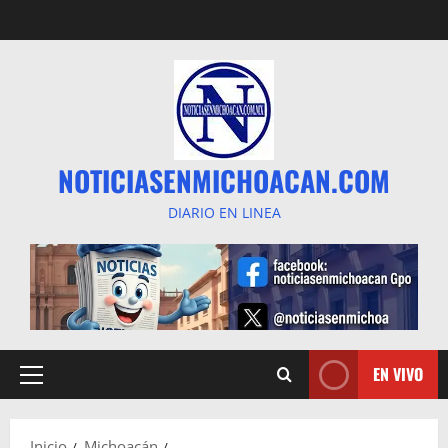
Saltar
al
contenido
NOTICIASENMICHOACAN.COM
DIARIO EN LINEA
EN VIVO
Menú
principal
Inicio
Michoacán