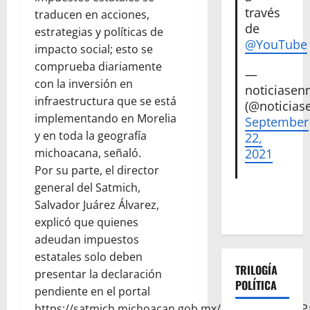
través
traducen en acciones,
de
estrategias y políticas de
@YouTube
impacto social; esto se
comprueba diariamente
—
con la inversión en
noticiase
infraestructura que se está
(@noticias
implementando en Morelia
September
y en toda la geografía
22,
michoacana, señaló.
2021
Por su parte, el director
general del Satmich,
Salvador Juárez Álvarez,
explicó que quienes
adeudan impuestos
estatales solo deben
TRILOGÍA
presentar la declaración
POLÍTICA
pendiente en el portal
https://satmich.michoacan.gob.mx/DeclaracionesYP