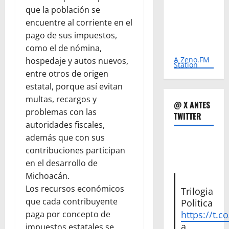
que la población se
encuentre al corriente en el
pago de sus impuestos,
como el de nómina,
A Zeno.FM
hospedaje y autos nuevos,
Station
entre otros de origen
estatal, porque así evitan
multas, recargos y
@ X ANTES
problemas con las
TWITTER
autoridades fiscales,
además que con sus
contribuciones participan
en el desarrollo de
Michoacán.
Los recursos económicos
Trilogia
que cada contribuyente
Politica
paga por concepto de
https://t.c
a
impuestos estatales se