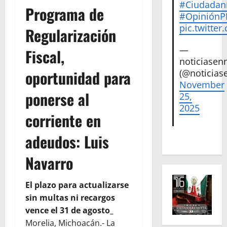
#Ciudadan
Programa de
#Opinión
pic.twitte
Regularización
—
Fiscal,
noticiase
oportunidad para
(@noticias
November
ponerse al
25,
2025
corriente en
adeudos: Luis
Navarro
El plazo para actualizarse
sin multas ni recargos
vence el 31 de agosto_
Morelia, Michoacán.- La