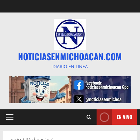
Saltar
al
contenido
NOTICIASENMICHOACAN.COM
DIARIO EN LINEA
EN VIVO
Menú
principal
Inicio
Michoacán