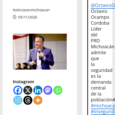
@Octavio
Noticiasenmichoacan
Octavio
Ocampo
05/11/2026
Cordoba
Líder
del
PRD
Michoacán
admite
que
la
seguridad
es la
Instagram
demanda
central
de la
población
#michoac
#Insegurid