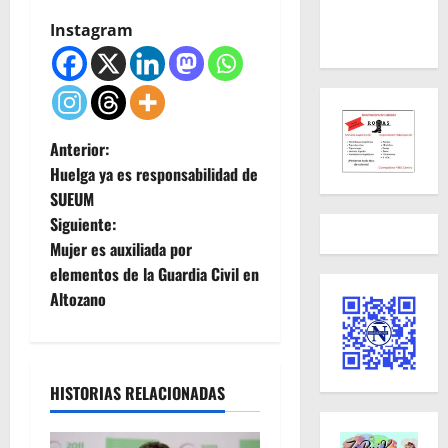
Instagram
N
Anterior:
Huelga ya es responsabilidad de
a
SUEUM
Siguiente:
v
Mujer es auxiliada por
e
elementos de la Guardia Civil en
Altozano
g
a
HISTORIAS RELACIONADAS
c