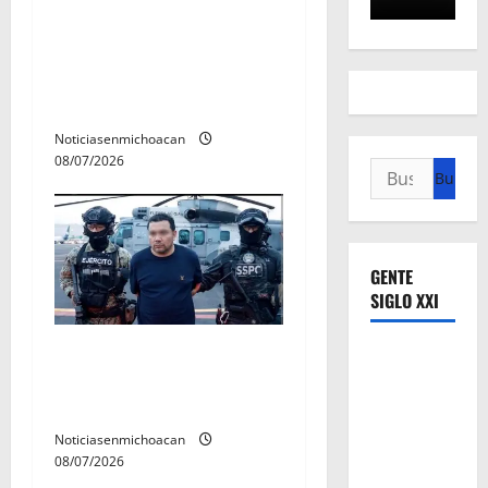
A sumar en la rconstrucción
del tejido sociale, invita
rectora a madres y padres
de estudiantes nicolaitas
Noticiasenmichoacan
08/07/2026
Buscar:
GENTE
SIGLO XXI
Vinculan a proceso al R1,
permanecera en prisión
preventiva
Noticiasenmichoacan
08/07/2026