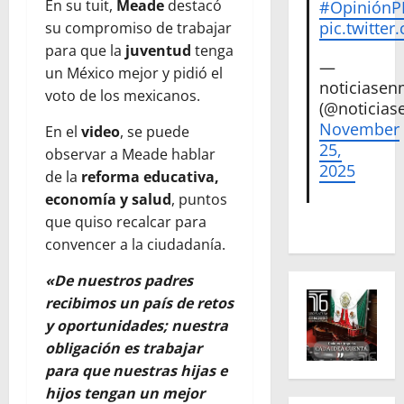
En su tuit,
Meade
destacó
#Opinión
pic.twitte
su compromiso de trabajar
para que la
juventud
tenga
—
un México mejor y pidió el
noticiase
voto de los mexicanos.
(@noticias
November
En el
video
, se puede
25,
observar a Meade hablar
2025
de la
reforma educativa,
economía y salud
, puntos
que quiso recalcar para
convencer a la ciudadanía.
«De nuestros padres
recibimos un país de retos
y oportunidades; nuestra
obligación es trabajar
para que nuestras hijas e
hijos tengan un mejor