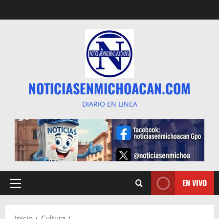
Saltar
al
contenido
NOTICIASENMICHOACAN.COM
DIARIO EN LINEA
EN VIVO
Menú
principal
Inicio
Cultura