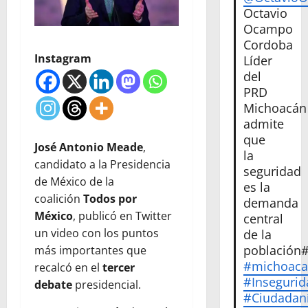
Octavio
Ocampo
Cordoba
Instagram
Líder
del
PRD
Michoacán
admite
que
José Antonio Meade
,
la
candidato a la Presidencia
seguridad
de México de la
es la
coalición
Todos por
demanda
México
, publicó en Twitter
central
un video con los puntos
de la
población
más importantes que
#michoac
recalcó en el
tercer
#Insegurid
debate
presidencial.
#Ciudadan