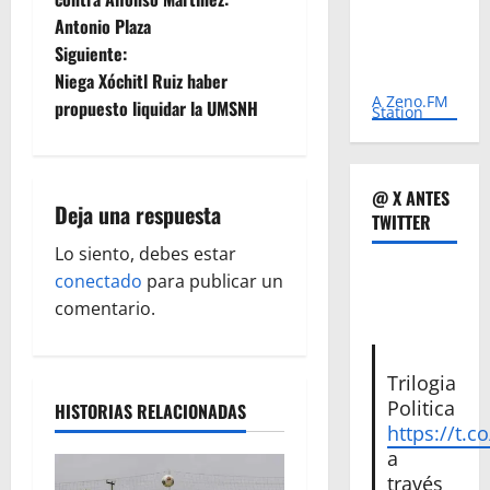
e
Antonio Plaza
Siguiente:
g
Niega Xóchitl Ruiz haber
A Zeno.FM
propuesto liquidar la UMSNH
Station
a
c
@ X ANTES
i
Deja una respuesta
TWITTER
ó
Lo siento, debes estar
conectado
para publicar un
n
comentario.
d
Trilogia
e
Politica
HISTORIAS RELACIONADAS
https://t.c
e
a
través