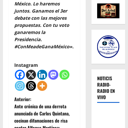
México. Lo haremos
juntos. Ganamos el 3er
debate con las mejores
propuestas. Con tu voto
ganaremos la
Presidencia.
#ConMeadeGanaMéxico».
Instagram
NOTICIS
RADIO-
RADIO EN
VIVO
N
Anterior:
Ante crónica de una derrota
a
anunciada de Carlos Quintana,
cocinan difamaciones de risa
v
contra Alfonso Martínez: