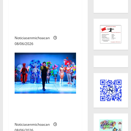
FGR detiene al
exgobernador Ángel Aguirre
por presunto encubrimiento
en el caso Ayotzinapa
Noticiasenmichoacan
08/06/2026
El Carnaval de Mérida 2027
ya tiene a sus 12 reinas y
reyes.
Noticiasenmichoacan
08/06/2026