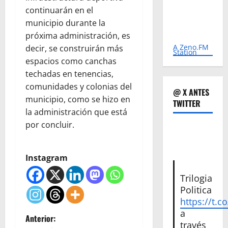
continuarán en el
municipio durante la
próxima administración, es
A Zeno.FM
decir, se construirán más
Station
espacios como canchas
techadas en tenencias,
comunidades y colonias del
@ X ANTES
municipio, como se hizo en
TWITTER
la administración que está
por concluir.
Instagram
Trilogia
Politica
https://t.c
a
N
Anterior:
través