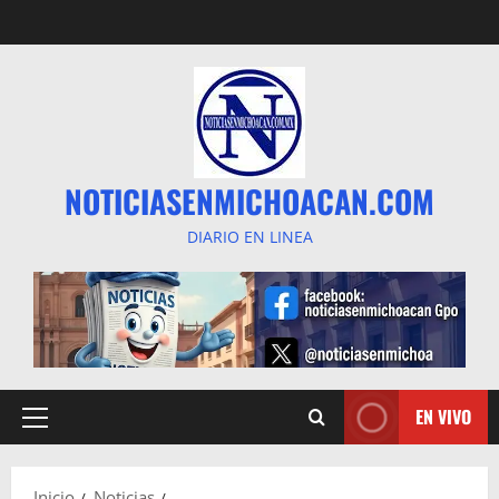
Saltar
al
contenido
NOTICIASENMICHOACAN.COM
DIARIO EN LINEA
EN VIVO
Menú
principal
Inicio
Noticias