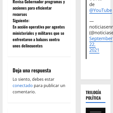
Revisa Gobernador programas y
de
a
acciones para eficientar
@YouTube
recursos
v
Siguiente:
—
e
noticiase
En acción operativa por agentes
(@noticias
ministeriales y militares que se
g
September
enfrentaron a balazos contra
22,
unos delincuentes
a
2021
c
i
Deja una respuesta
ó
Lo siento, debes estar
conectado
para publicar un
n
comentario.
TRILOGÍA
POLÍTICA
d