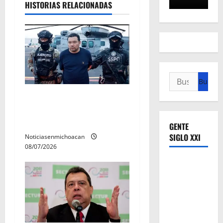
e
HISTORIAS RELACIONADAS
e
n
t
Buscar:
r
Vinculan a proceso al R1,
a
permanecera en prisión
d
preventiva
GENTE
SIGLO XXI
Noticiasenmichoacan
a
08/07/2026
s