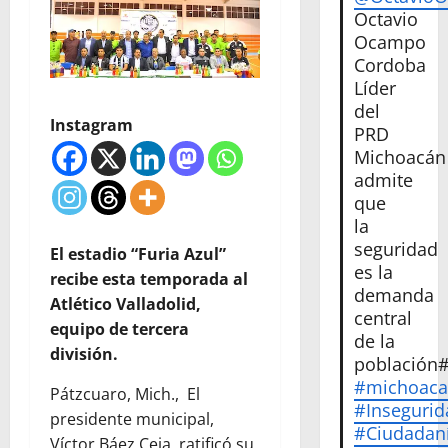
Octavio
Ocampo
Cordoba
Líder
del
Instagram
PRD
Michoacán
admite
que
la
seguridad
El estadio “Furia Azul”
es la
recibe esta temporada al
demanda
Atlético Valladolid,
central
equipo de tercera
de la
división.
población
#michoac
Pátzcuaro, Mich., El
#Insegurid
presidente municipal,
#Ciudadan
Víctor Báez Ceja, ratificó su