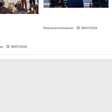
Vinculan a proceso al R1,
rconstrucción del
permanecera en prisión preventiva
 invita rectora a
Noticiasenmichoacan
08/07/2026
es de estudiantes
can
08/07/2026