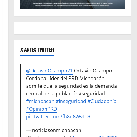
X ANTES TWITTER
@OctavioOcampo21
Octavio Ocampo
Cordoba Líder del PRD Michoacán
admite que la seguridad es la demanda
central de la población#seguridad
#michoacan
#Inseguridad
#Ciudadanía
#OpiniónPRD
pic.twitter.com/fh8q6WvTDC
— noticiasenmichoacan