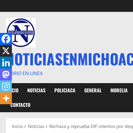
Saltar
al
contenido
NOTICIASENMICHOA
DIARIO EN LINEA
INICIO
NOTICIAS
POLICIACA
GENERAL
MORELIA
CONTACTO
Inicio
Noticias
Rechaza y reprueba DIF intentos por despr