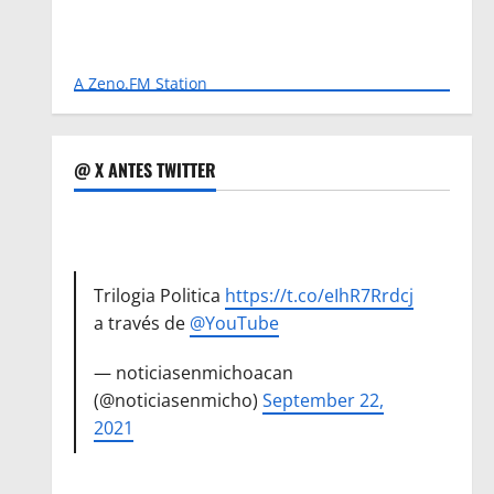
A Zeno.FM Station
@ X ANTES TWITTER
Trilogia Politica
https://t.co/eIhR7Rrdcj
a través de
@YouTube
— noticiasenmichoacan
(@noticiasenmicho)
September 22,
2021