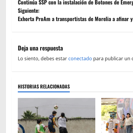
Continúa SSP con la instalación de Botones de Emer
a
Siguiente:
v
Exhorta ProAm a transportistas de Morelia a afinar y
e
g
Deja una respuesta
a
Lo siento, debes estar
conectado
para publicar un 
c
i
HISTORIAS RELACIONADAS
ó
n
d
e